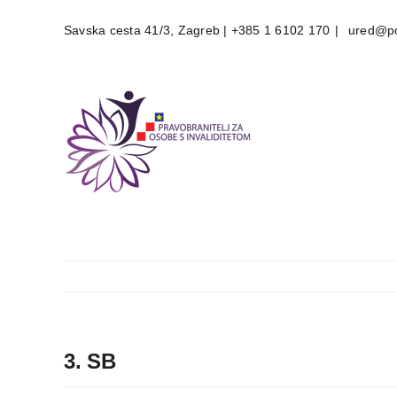
Skip
Savska cesta 41/3, Zagreb | +385 1 6102 170
|
ured@po
to
content
3. SB