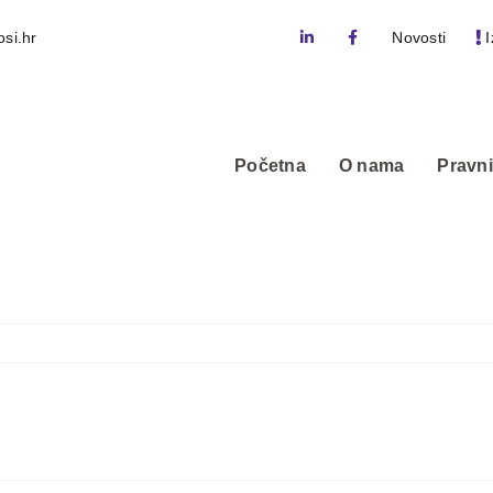
si.hr
Novosti
I
Početna
O nama
Pravni