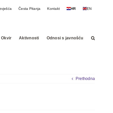
zvješća
Česta Pitanja
Kontakt
HR
EN
 Okvir
Aktivnosti
Odnosi s javnošću
Prethodna