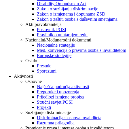
Disability Ombudsman Act
Zakon o suzbijanju diskriminacije
Zakon o izmjenama i dopunama ZSD
Zakon o zaštiti osoba s duševnim smetnjama
Akti pravobranitelja
Poslovnik POSI
Pravilnik o unutarnjem redu
Nacionalni/Međunarodni dokumenti
Nacionalne strategije
Međ. konvencija o pravima osoba s invaliditetom
Europske strategije
Ostalo
Presude
Sporazumi
Aktivnosti
Osnovne
Najčešća područja aktivnosti
Preporuke i upozorenja
Prijedlozi izmjene propisa
Stručni savjet POSI
Projekti
Suzbijanje diskriminacije
Diskriminacija s osnova invaliditeta
Razumna prilagodba
Promicanje prava i interesa osoba s invaliditetom