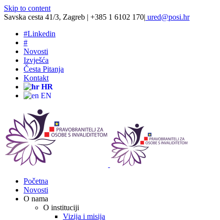
Skip to content
Savska cesta 41/3, Zagreb | +385 1 6102 170
|
ured@posi.hr
#
Linkedin
#
Novosti
Izvješća
Česta Pitanja
Kontakt
HR
EN
Početna
Novosti
O nama
O instituciji
Vizija i misija