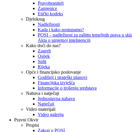
Pravobranitelj
Zamjenice
Etički kodeks
Djelokrug
Nadležnosti
Kada i kako postupamo?
POSI – nadležnost za zaštitu temeljnih prava u skla
Akta o umjetnoj inteligenciji
Kako doći do nas?
Zagreb
Osijek
Split
Rijeka
Opće i financijsko poslovanje
Godišnji i strateški planovi
Financijska izvješća
Informacije o trošenju sredstava
Nabava i natječaji
Jednostavna nabava
Natječaji
Video materijali
Video galerija
Pravni Okvir
Propisi
Zakon o POSI