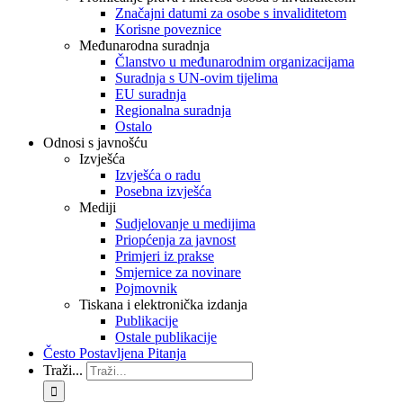
Značajni datumi za osobe s invaliditetom
Korisne poveznice
Međunarodna suradnja
Članstvo u međunarodnim organizacijama
Suradnja s UN-ovim tijelima
EU suradnja
Regionalna suradnja
Ostalo
Odnosi s javnošću
Izvješća
Izvješća o radu
Posebna izvješća
Mediji
Sudjelovanje u medijima
Priopćenja za javnost
Primjeri iz prakse
Smjernice za novinare
Pojmovnik
Tiskana i elektronička izdanja
Publikacije
Ostale publikacije
Često Postavljena Pitanja
Traži...