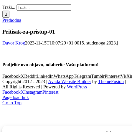
Traži...
Prethodna
Pritisak-za-pristup-01
Davor Krog
2023-11-15T10:07:29+01:00
15. studenoga 2023.
|
Podjelite ovu objavu, odaberite Vašu platformu!
Facebook
X
Reddit
LinkedIn
WhatsApp
Telegram
Tumblr
Pinterest
Vk
Xi
Copyright 2012 - 2023 |
Avada Website Builder
by
ThemeFusion
|
All Rights Reserved | Powered by
WordPress
Facebook
X
Instagram
Pinterest
Page load link
Go to Top