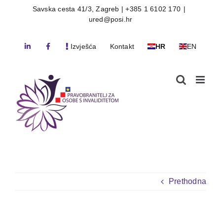
Skip
Savska cesta 41/3, Zagreb | +385 1 6102 170
|
ured@posi.hr
to
content
Izvješća
Kontakt
HR
EN
Prethodna