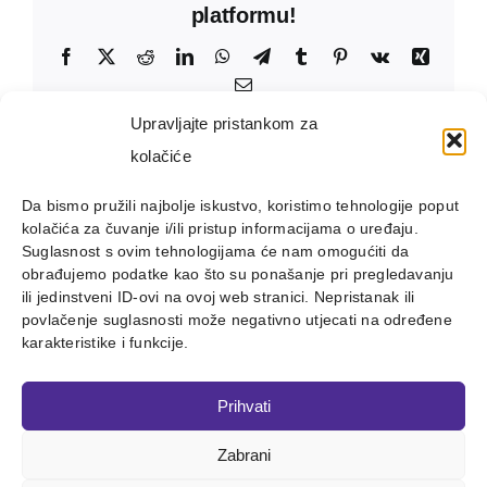
platformu!
Facebook
X
Reddit
LinkedIn
WhatsApp
Telegram
Tumblr
Pinterest
Vk
Xing
Email:
Upravljajte pristankom za
kolačiće
Da bismo pružili najbolje iskustvo, koristimo tehnologije poput
kolačića za čuvanje i/ili pristup informacijama o uređaju.
Suglasnost s ovim tehnologijama će nam omogućiti da
obrađujemo podatke kao što su ponašanje pri pregledavanju
ili jedinstveni ID-ovi na ovoj web stranici. Nepristanak ili
povlačenje suglasnosti može negativno utjecati na određene
karakteristike i funkcije.
Prihvati
Zabrani
Copyright 2012 - 2023 |
Avada Website Builder
by
ThemeFusion