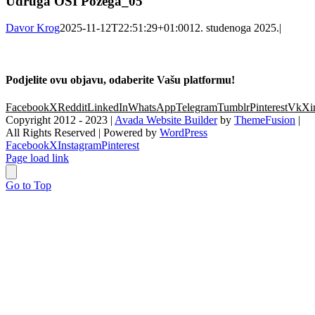
Udruga OSI Pozega_05
Davor Krog
2025-11-12T22:51:29+01:00
12. studenoga 2025.
|
Podjelite ovu objavu, odaberite Vašu platformu!
Facebook
X
Reddit
LinkedIn
WhatsApp
Telegram
Tumblr
Pinterest
Vk
Xi
Copyright 2012 - 2023 |
Avada Website Builder
by
ThemeFusion
|
All Rights Reserved | Powered by
WordPress
Facebook
X
Instagram
Pinterest
Page load link
Go to Top