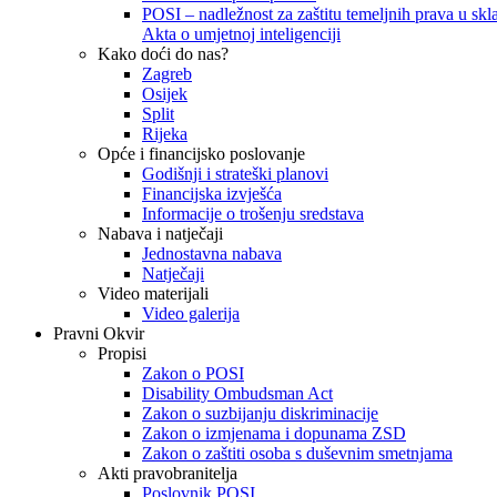
POSI – nadležnost za zaštitu temeljnih prava u skla
Akta o umjetnoj inteligenciji
Kako doći do nas?
Zagreb
Osijek
Split
Rijeka
Opće i financijsko poslovanje
Godišnji i strateški planovi
Financijska izvješća
Informacije o trošenju sredstava
Nabava i natječaji
Jednostavna nabava
Natječaji
Video materijali
Video galerija
Pravni Okvir
Propisi
Zakon o POSI
Disability Ombudsman Act
Zakon o suzbijanju diskriminacije
Zakon o izmjenama i dopunama ZSD
Zakon o zaštiti osoba s duševnim smetnjama
Akti pravobranitelja
Poslovnik POSI