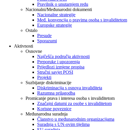
Pravilnik o unutarnjem redu
Nacionalni/Međunarodni dokumenti
Nacionalne strategije
Međ. konvencija o pravima osoba s invaliditetom
Europske strategije
Ostalo
Presude
Sporazumi
Aktivnosti
Osnovne
Najčešća područja aktivnosti
Preporuke i upozorenja
Prijedlozi izmjene propisa
Stručni savjet POSI
Projekti
Suzbijanje diskriminacije
Diskriminacija s osnova invaliditeta
Razumna prilagodba
Promicanje prava i interesa osoba s invaliditetom
Značajni datumi za osobe s invaliditetom
Korisne poveznice
Međunarodna suradnja
Članstvo u međunarodnim organizacijama
Suradnja s UN-ovim tijelima
EU suradnja