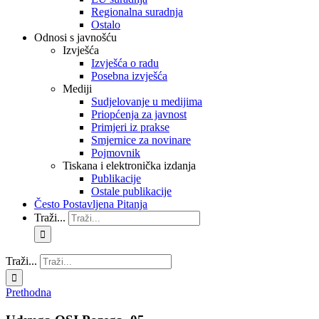
Regionalna suradnja
Ostalo
Odnosi s javnošću
Izvješća
Izvješća o radu
Posebna izvješća
Mediji
Sudjelovanje u medijima
Priopćenja za javnost
Primjeri iz prakse
Smjernice za novinare
Pojmovnik
Tiskana i elektronička izdanja
Publikacije
Ostale publikacije
Često Postavljena Pitanja
Traži...
Traži...
Prethodna