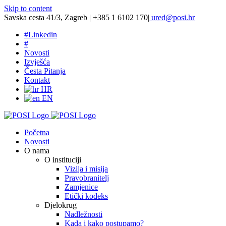
Skip to content
Savska cesta 41/3, Zagreb | +385 1 6102 170
|
ured@posi.hr
#
Linkedin
#
Novosti
Izvješća
Česta Pitanja
Kontakt
HR
EN
Početna
Novosti
O nama
O instituciji
Vizija i misija
Pravobranitelj
Zamjenice
Etički kodeks
Djelokrug
Nadležnosti
Kada i kako postupamo?