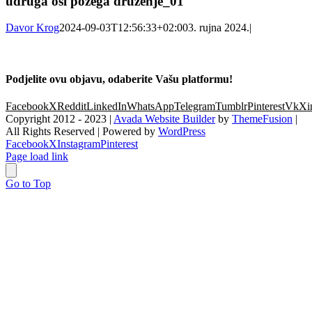
udruga osi pozega druzenje_01
Davor Krog
2024-09-03T12:56:33+02:00
3. rujna 2024.
|
Podjelite ovu objavu, odaberite Vašu platformu!
Facebook
X
Reddit
LinkedIn
WhatsApp
Telegram
Tumblr
Pinterest
Vk
Xi
Copyright 2012 - 2023 |
Avada Website Builder
by
ThemeFusion
|
All Rights Reserved | Powered by
WordPress
Facebook
X
Instagram
Pinterest
Page load link
Go to Top