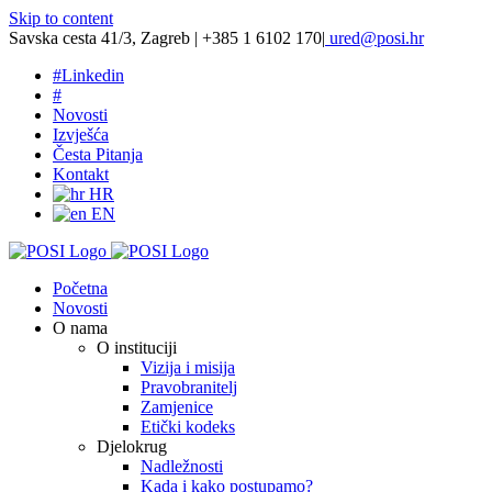
Skip to content
Savska cesta 41/3, Zagreb | +385 1 6102 170
|
ured@posi.hr
#
Linkedin
#
Novosti
Izvješća
Česta Pitanja
Kontakt
HR
EN
Početna
Novosti
O nama
O instituciji
Vizija i misija
Pravobranitelj
Zamjenice
Etički kodeks
Djelokrug
Nadležnosti
Kada i kako postupamo?