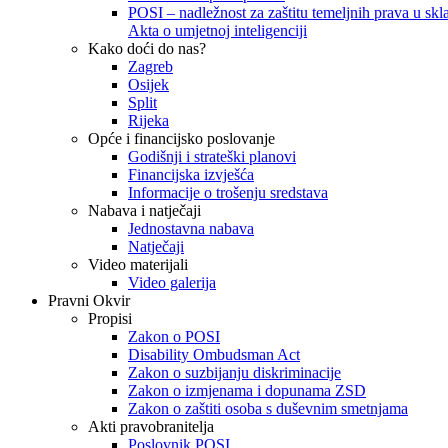
POSI – nadležnost za zaštitu temeljnih prava u skla
Akta o umjetnoj inteligenciji
Kako doći do nas?
Zagreb
Osijek
Split
Rijeka
Opće i financijsko poslovanje
Godišnji i strateški planovi
Financijska izvješća
Informacije o trošenju sredstava
Nabava i natječaji
Jednostavna nabava
Natječaji
Video materijali
Video galerija
Pravni Okvir
Propisi
Zakon o POSI
Disability Ombudsman Act
Zakon o suzbijanju diskriminacije
Zakon o izmjenama i dopunama ZSD
Zakon o zaštiti osoba s duševnim smetnjama
Akti pravobranitelja
Poslovnik POSI