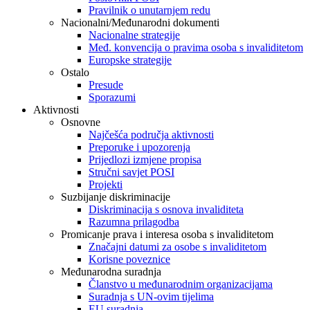
Pravilnik o unutarnjem redu
Nacionalni/Međunarodni dokumenti
Nacionalne strategije
Međ. konvencija o pravima osoba s invaliditetom
Europske strategije
Ostalo
Presude
Sporazumi
Aktivnosti
Osnovne
Najčešća područja aktivnosti
Preporuke i upozorenja
Prijedlozi izmjene propisa
Stručni savjet POSI
Projekti
Suzbijanje diskriminacije
Diskriminacija s osnova invaliditeta
Razumna prilagodba
Promicanje prava i interesa osoba s invaliditetom
Značajni datumi za osobe s invaliditetom
Korisne poveznice
Međunarodna suradnja
Članstvo u međunarodnim organizacijama
Suradnja s UN-ovim tijelima
EU suradnja