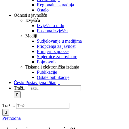
Regionalna suradnja
Ostalo
Odnosi s javnošću
Izvješća
Izvješća o radu
Posebna izvješća
Mediji
Sudjelovanje u medijima
Priopćenja za javnost
Primjeri iz prakse
Smjernice za novinare
Pojmovnik
Tiskana i elektronička izdanja
Publikacije
Ostale publikacije
Često Postavljena Pitanja
Traži...
Traži...
Prethodna