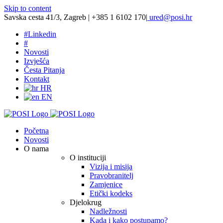
Skip to content
Savska cesta 41/3, Zagreb | +385 1 6102 170
|
ured@posi.hr
#
Linkedin
#
Novosti
Izvješća
Česta Pitanja
Kontakt
HR
EN
Početna
Novosti
O nama
O instituciji
Vizija i misija
Pravobranitelj
Zamjenice
Etički kodeks
Djelokrug
Nadležnosti
Kada i kako postupamo?