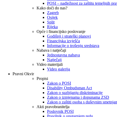
POSI – nadležnost za zaštitu temeljnih prav
Kako doći do nas?
Zagreb
Osijek
Split
Rijeka
Opće i financijsko poslovanje
Godišnji i strateški planovi
Financijska izvješća
Informacije o trošenju sredstava
Nabava i natječaji
Jednostavna nabava
Natječaji
Video materijali
Video galerija
Pravni Okvir
Propisi
Zakon o POSI
Disability Ombudsman Act
Zakon o suzbijanju diskriminacije
Zakon o izmjenama i dopunama ZSD
Zakon o zaštiti osoba s duševnim smetnja
Akti pravobranitelja
Poslovnik POSI
Pravilnik o unutarnjem redu