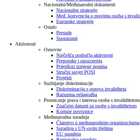
Nacionalni/Međunarodni dokumenti
Nacionalne strategije
Međ. konvencija o pravima osoba s invali
Europske strategije
Ostalo
Presude
Sporazumi
Aktivnosti
Osnovne
Najčešća područja aktivnosti
Preporuke i upozorenja
Prijedlozi izmjene propisa
Stručni savjet POSI
Projekti
Suzbijanje diskriminacije
Diskriminacija s osnova invaliditeta
Razumna prilagodba
Promicanje prava i interesa osoba s invaliditetom
Značajni datumi za osobe s invaliditetom
Korisne poveznice
Međunarodna suradnja
Članstvo u međunarodnim organizacijama
Suradnja s UN-ovim tijelima
EU suradnja
Regionalna suradnja