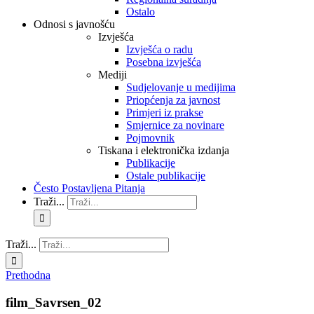
Ostalo
Odnosi s javnošću
Izvješća
Izvješća o radu
Posebna izvješća
Mediji
Sudjelovanje u medijima
Priopćenja za javnost
Primjeri iz prakse
Smjernice za novinare
Pojmovnik
Tiskana i elektronička izdanja
Publikacije
Ostale publikacije
Često Postavljena Pitanja
Traži...
Traži...
Prethodna
film_Savrsen_02