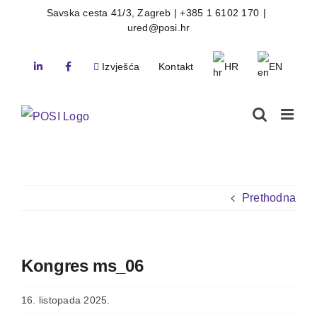
Skip
Savska cesta 41/3, Zagreb | +385 1 6102 170
|
ured@posi.hr
to
content
Izvješća
Kontakt
HR
EN
Prethodna
Kongres ms_06
16. listopada 2025.