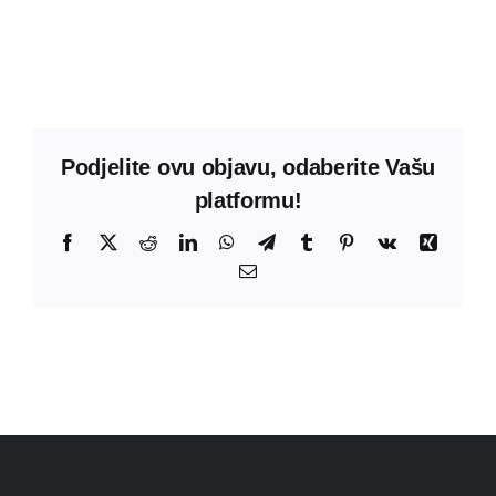
Podjelite ovu objavu, odaberite Vašu
platformu!
Facebook
X
Reddit
LinkedIn
WhatsApp
Telegram
Tumblr
Pinterest
Vk
Xing
Email: