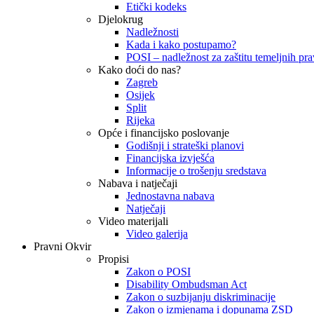
Etički kodeks
Djelokrug
Nadležnosti
Kada i kako postupamo?
POSI – nadležnost za zaštitu temeljnih prav
Kako doći do nas?
Zagreb
Osijek
Split
Rijeka
Opće i financijsko poslovanje
Godišnji i strateški planovi
Financijska izvješća
Informacije o trošenju sredstava
Nabava i natječaji
Jednostavna nabava
Natječaji
Video materijali
Video galerija
Pravni Okvir
Propisi
Zakon o POSI
Disability Ombudsman Act
Zakon o suzbijanju diskriminacije
Zakon o izmjenama i dopunama ZSD