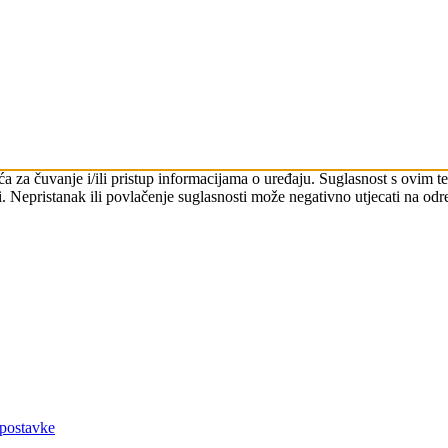
čića za čuvanje i/ili pristup informacijama o uređaju. Suglasnost s ovi
. Nepristanak ili povlačenje suglasnosti može negativno utjecati na odre
 postavke