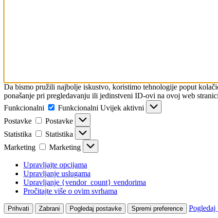
Da bismo pružili najbolje iskustvo, koristimo tehnologije poput kola
ponašanje pri pregledavanju ili jedinstveni ID-ovi na ovoj web stranici
Funkcionalni
Funkcionalni
Uvijek aktivni
Postavke
Postavke
Statistika
Statistika
Marketing
Marketing
Upravljajte opcijama
Upravljanje uslugama
Upravljanje {vendor_count} vendorima
Pročitajte više o ovim svrhama
Pogledaj
Prihvati
Zabrani
Pogledaj postavke
Spremi preference