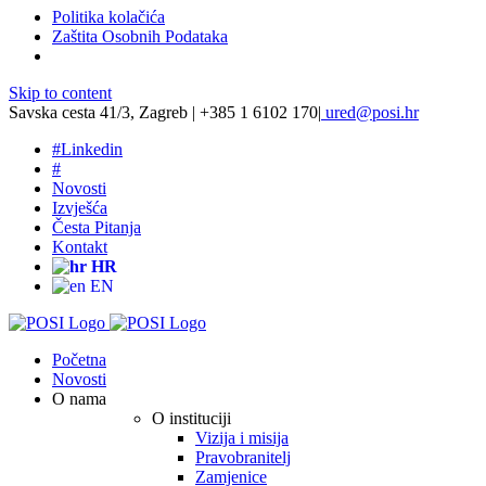
Politika kolačića
Zaštita Osobnih Podataka
Skip to content
Savska cesta 41/3, Zagreb | +385 1 6102 170
|
ured@posi.hr
#
Linkedin
#
Novosti
Izvješća
Česta Pitanja
Kontakt
HR
EN
Početna
Novosti
O nama
O instituciji
Vizija i misija
Pravobranitelj
Zamjenice