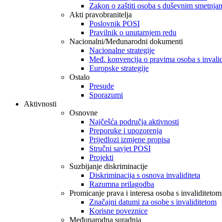
Zakon o zaštiti osoba s duševnim smetnja
Akti pravobranitelja
Poslovnik POSI
Pravilnik o unutarnjem redu
Nacionalni/Međunarodni dokumenti
Nacionalne strategije
Međ. konvencija o pravima osoba s invali
Europske strategije
Ostalo
Presude
Sporazumi
Aktivnosti
Osnovne
Najčešća područja aktivnosti
Preporuke i upozorenja
Prijedlozi izmjene propisa
Stručni savjet POSI
Projekti
Suzbijanje diskriminacije
Diskriminacija s osnova invaliditeta
Razumna prilagodba
Promicanje prava i interesa osoba s invaliditetom
Značajni datumi za osobe s invaliditetom
Korisne poveznice
Međunarodna suradnja