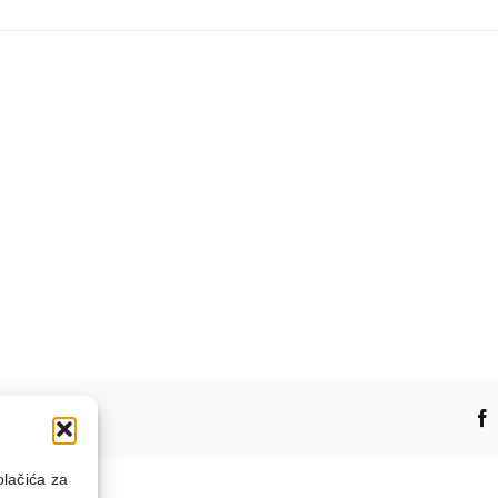
platformu!
olačića za