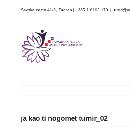
Skip
Savska cesta 41/3, Zagreb | +385 1 6102 170
|
ured@po
to
content
ja kao ti nogomet turnir_02