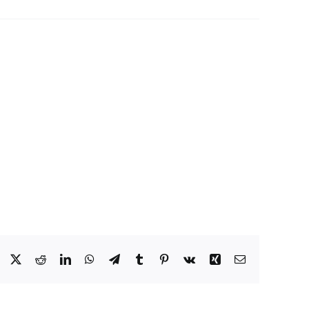
Facebook
X
Reddit
LinkedIn
WhatsApp
Telegram
Tumblr
Pinterest
Vk
Xing
Email: