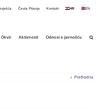
zvješća
Česta Pitanja
Kontakt
HR
EN
 Okvir
Aktivnosti
Odnosi s javnošću
Prethodna