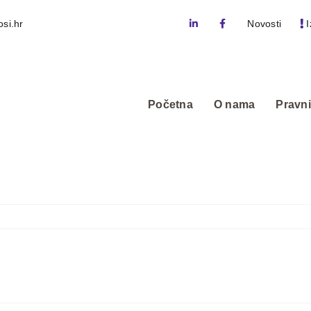
si.hr
Novosti
I
Početna
O nama
Pravni