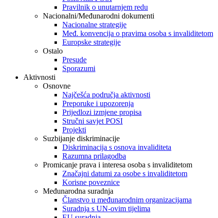
Pravilnik o unutarnjem redu
Nacionalni/Međunarodni dokumenti
Nacionalne strategije
Međ. konvencija o pravima osoba s invaliditetom
Europske strategije
Ostalo
Presude
Sporazumi
Aktivnosti
Osnovne
Najčešća područja aktivnosti
Preporuke i upozorenja
Prijedlozi izmjene propisa
Stručni savjet POSI
Projekti
Suzbijanje diskriminacije
Diskriminacija s osnova invaliditeta
Razumna prilagodba
Promicanje prava i interesa osoba s invaliditetom
Značajni datumi za osobe s invaliditetom
Korisne poveznice
Međunarodna suradnja
Članstvo u međunarodnim organizacijama
Suradnja s UN-ovim tijelima
EU suradnja