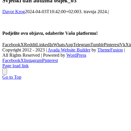
Svjetski dan autizma osijek_03
Davor Krog
2024-04-03T10:42:00+02:00
3. travnja 2024.
|
Podjelite ovu objavu, odaberite Vašu platformu!
Facebook
X
Reddit
LinkedIn
WhatsApp
Telegram
Tumblr
Pinterest
Vk
Xi
Copyright 2012 - 2023 |
Avada Website Builder
by
ThemeFusion
|
All Rights Reserved | Powered by
WordPress
Facebook
X
Instagram
Pinterest
Page load link
Go to Top