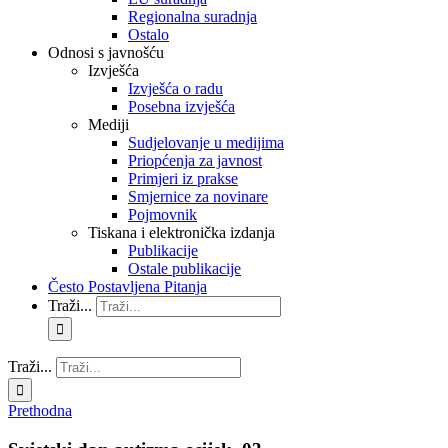
Regionalna suradnja
Ostalo
Odnosi s javnošću
Izvješća
Izvješća o radu
Posebna izvješća
Mediji
Sudjelovanje u medijima
Priopćenja za javnost
Primjeri iz prakse
Smjernice za novinare
Pojmovnik
Tiskana i elektronička izdanja
Publikacije
Ostale publikacije
Često Postavljena Pitanja
Traži...
Traži...
Prethodna