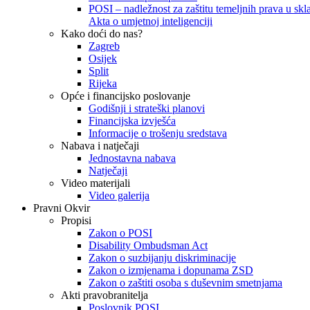
POSI – nadležnost za zaštitu temeljnih prava u skla
Akta o umjetnoj inteligenciji
Kako doći do nas?
Zagreb
Osijek
Split
Rijeka
Opće i financijsko poslovanje
Godišnji i strateški planovi
Financijska izvješća
Informacije o trošenju sredstava
Nabava i natječaji
Jednostavna nabava
Natječaji
Video materijali
Video galerija
Pravni Okvir
Propisi
Zakon o POSI
Disability Ombudsman Act
Zakon o suzbijanju diskriminacije
Zakon o izmjenama i dopunama ZSD
Zakon o zaštiti osoba s duševnim smetnjama
Akti pravobranitelja
Poslovnik POSI