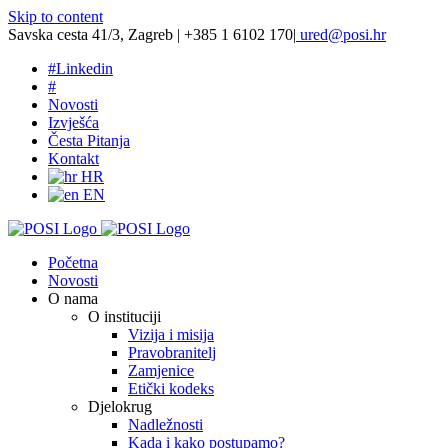
Skip to content
Savska cesta 41/3, Zagreb | +385 1 6102 170
|
ured@posi.hr
#
Linkedin
#
Novosti
Izvješća
Česta Pitanja
Kontakt
HR
EN
Početna
Novosti
O nama
O instituciji
Vizija i misija
Pravobranitelj
Zamjenice
Etički kodeks
Djelokrug
Nadležnosti
Kada i kako postupamo?