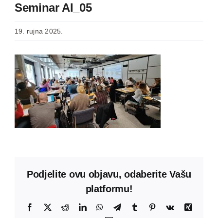
Seminar AI_05
19. rujna 2025.
Podjelite ovu objavu, odaberite Vašu
platformu!
Facebook
X
Reddit
LinkedIn
WhatsApp
Telegram
Tumblr
Pinterest
Vk
Xing