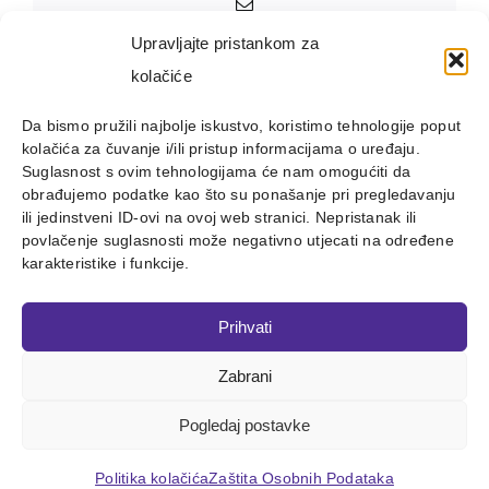
Email:
Upravljajte pristankom za
kolačiće
Da bismo pružili najbolje iskustvo, koristimo tehnologije poput
kolačića za čuvanje i/ili pristup informacijama o uređaju.
Suglasnost s ovim tehnologijama će nam omogućiti da
obrađujemo podatke kao što su ponašanje pri pregledavanju
ili jedinstveni ID-ovi na ovoj web stranici. Nepristanak ili
povlačenje suglasnosti može negativno utjecati na određene
karakteristike i funkcije.
Prihvati
Zabrani
Copyright 2012 - 2023 |
Avada Website Builder
by
ThemeFusion
| All Rights Reserved | Powered by
WordPress
Pogledaj postavke
Facebook
X
Instagram
Pinterest
Politika kolačića
Zaštita Osobnih Podataka