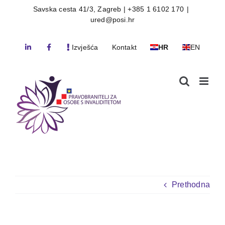
Skip
Savska cesta 41/3, Zagreb | +385 1 6102 170
|
ured@posi.hr
to
content
Izvješća
Kontakt
HR
EN
Prethodna