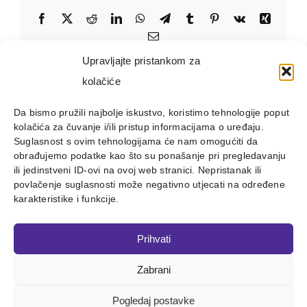
Facebook
X
Reddit
LinkedIn
WhatsApp
Telegram
Tumblr
Pinterest
Vk
Xing
Email:
Upravljajte pristankom za
kolačiće
Da bismo pružili najbolje iskustvo, koristimo tehnologije poput
kolačića za čuvanje i/ili pristup informacijama o uređaju.
Suglasnost s ovim tehnologijama će nam omogućiti da
obrađujemo podatke kao što su ponašanje pri pregledavanju
ili jedinstveni ID-ovi na ovoj web stranici. Nepristanak ili
povlačenje suglasnosti može negativno utjecati na određene
karakteristike i funkcije.
Prihvati
Zabrani
Copyright 2012 - 2023 |
Avada Website Builder
by
ThemeFusion
| All Rights Reserved | Powered by
WordPress
Pogledaj postavke