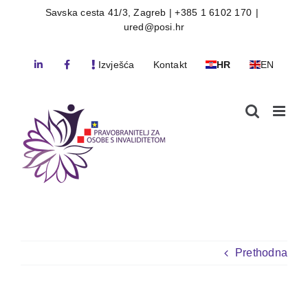
Skip
Savska cesta 41/3, Zagreb | +385 1 6102 170
|
ured@posi.hr
to
content
Izvješća
Kontakt
HR
EN
Prethodna