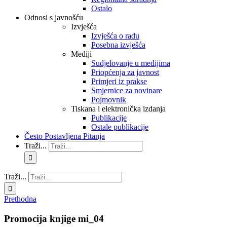
Ostalo
Odnosi s javnošću
Izvješća
Izvješća o radu
Posebna izvješća
Mediji
Sudjelovanje u medijima
Priopćenja za javnost
Primjeri iz prakse
Smjernice za novinare
Pojmovnik
Tiskana i elektronička izdanja
Publikacije
Ostale publikacije
Često Postavljena Pitanja
Traži...
Traži...
Prethodna
Promocija knjige mi_04