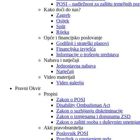
POSI – nadležnost za zaštitu temeljnih prav
Kako doći do nas?
Zagreb
Osijek
Split
Rijeka
Opće i financijsko poslovanje
Godišnji i strateški planovi
Financijska izvješća
Informacije o trošenju sredstava
Nabava i natječaji
Jednostavna nabava
Natječaji
Video materijali
Video galerija
Pravni Okvir
Propisi
Zakon o POSI
Disability Ombudsman Act
Zakon o suzbijanju diskriminacije
Zakon o izmjenama i dopunama ZSD
Zakon o zaštiti osoba s duševnim smetnja
Akti pravobranitelja
Poslovnik POSI
Pravilnik o unutarnjem redu