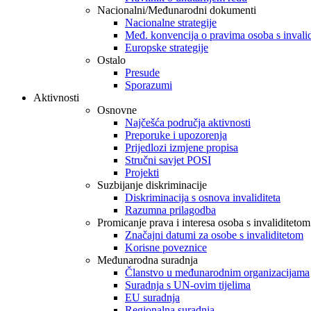
Nacionalni/Međunarodni dokumenti
Nacionalne strategije
Međ. konvencija o pravima osoba s invali
Europske strategije
Ostalo
Presude
Sporazumi
Aktivnosti
Osnovne
Najčešća područja aktivnosti
Preporuke i upozorenja
Prijedlozi izmjene propisa
Stručni savjet POSI
Projekti
Suzbijanje diskriminacije
Diskriminacija s osnova invaliditeta
Razumna prilagodba
Promicanje prava i interesa osoba s invaliditetom
Značajni datumi za osobe s invaliditetom
Korisne poveznice
Međunarodna suradnja
Članstvo u međunarodnim organizacijama
Suradnja s UN-ovim tijelima
EU suradnja
Regionalna suradnja