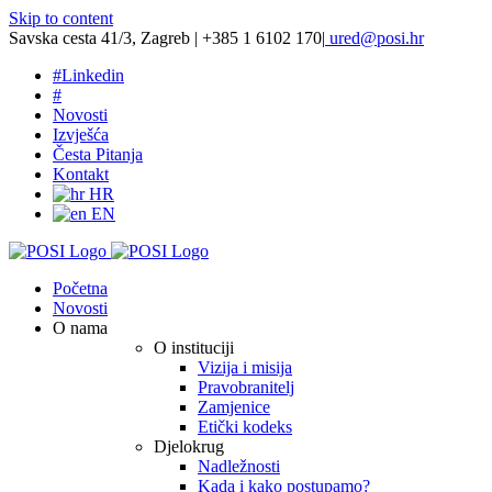
Skip to content
Savska cesta 41/3, Zagreb | +385 1 6102 170
|
ured@posi.hr
#
Linkedin
#
Novosti
Izvješća
Česta Pitanja
Kontakt
HR
EN
Početna
Novosti
O nama
O instituciji
Vizija i misija
Pravobranitelj
Zamjenice
Etički kodeks
Djelokrug
Nadležnosti
Kada i kako postupamo?