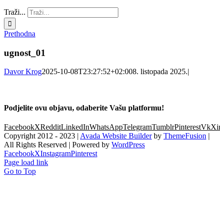
Traži...
Prethodna
ugnost_01
Davor Krog
2025-10-08T23:27:52+02:00
8. listopada 2025.
|
Podjelite ovu objavu, odaberite Vašu platformu!
Facebook
X
Reddit
LinkedIn
WhatsApp
Telegram
Tumblr
Pinterest
Vk
Xi
Copyright 2012 - 2023 |
Avada Website Builder
by
ThemeFusion
|
All Rights Reserved | Powered by
WordPress
Facebook
X
Instagram
Pinterest
Page load link
Go to Top