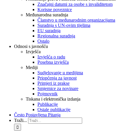
Značajni datumi za osobe s invaliditetom
Korisne poveznice
Međunarodna suradnja
Članstvo u međunarodnim organizacijama
Suradnja s UN-ovim tijelima
EU suradnja
Regionalna suradnja
Ostalo
Odnosi s javnošću
Izvješća
Izvješća o radu
Posebna izvješća
Mediji
Sudjelovanje u medijima
Priopćenja za javnost
Primjeri iz prakse
Smjernice za novinare
Pojmovnik
Tiskana i elektronička izdanja
Publikacije
Ostale publikacije
Često Postavljena Pitanja
Traži...