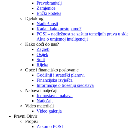
Pravobranitelj
Zamjenice
Etički kodeks
Djelokrug
Nadležnosti
Kada i kako postupamo?
POSI – nadležnost za zaštitu temeljnih prava u skla
Akta o umjetnoj inteligenciji
Kako doći do nas?
Zagreb
Osijek
Split
Rijeka
Opće i financijsko poslovanje
Godišnji i strateški planovi
Financijska izvješća
Informacije o trošenju sredstava
Nabava i natječaji
Jednostavna nabava
Natječaji
Video materijali
Video galerija
Pravni Okvir
Propisi
Zakon o POSI