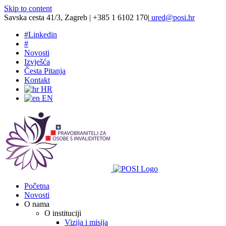
Skip to content
Savska cesta 41/3, Zagreb | +385 1 6102 170
|
ured@posi.hr
#
Linkedin
#
Novosti
Izvješća
Česta Pitanja
Kontakt
HR
EN
Početna
Novosti
O nama
O instituciji
Vizija i misija