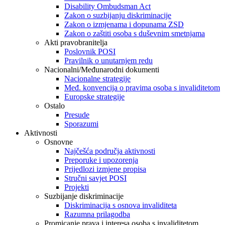
Disability Ombudsman Act
Zakon o suzbijanju diskriminacije
Zakon o izmjenama i dopunama ZSD
Zakon o zaštiti osoba s duševnim smetnjama
Akti pravobranitelja
Poslovnik POSI
Pravilnik o unutarnjem redu
Nacionalni/Međunarodni dokumenti
Nacionalne strategije
Međ. konvencija o pravima osoba s invaliditetom
Europske strategije
Ostalo
Presude
Sporazumi
Aktivnosti
Osnovne
Najčešća područja aktivnosti
Preporuke i upozorenja
Prijedlozi izmjene propisa
Stručni savjet POSI
Projekti
Suzbijanje diskriminacije
Diskriminacija s osnova invaliditeta
Razumna prilagodba
Promicanje prava i interesa osoba s invaliditetom