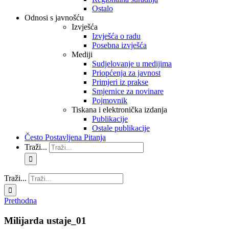
Ostalo
Odnosi s javnošću
Izvješća
Izvješća o radu
Posebna izvješća
Mediji
Sudjelovanje u medijima
Priopćenja za javnost
Primjeri iz prakse
Smjernice za novinare
Pojmovnik
Tiskana i elektronička izdanja
Publikacije
Ostale publikacije
Često Postavljena Pitanja
Traži...
Traži...
Prethodna
Milijarda ustaje_01