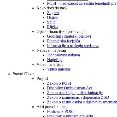
POSI – nadležnost za zaštitu temeljnih prav
Kako doći do nas?
Zagreb
Osijek
Split
Rijeka
Opće i financijsko poslovanje
Godišnji i strateški planovi
Financijska izvješća
Informacije o trošenju sredstava
Nabava i natječaji
Jednostavna nabava
Natječaji
Video materijali
Video galerija
Pravni Okvir
Propisi
Zakon o POSI
Disability Ombudsman Act
Zakon o suzbijanju diskriminacije
Zakon o izmjenama i dopunama ZSD
Zakon o zaštiti osoba s duševnim smetnja
Akti pravobranitelja
Poslovnik POSI
Pravilnik o unutarnjem redu