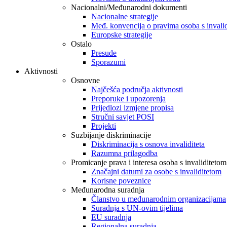
Nacionalni/Međunarodni dokumenti
Nacionalne strategije
Međ. konvencija o pravima osoba s invali
Europske strategije
Ostalo
Presude
Sporazumi
Aktivnosti
Osnovne
Najčešća područja aktivnosti
Preporuke i upozorenja
Prijedlozi izmjene propisa
Stručni savjet POSI
Projekti
Suzbijanje diskriminacije
Diskriminacija s osnova invaliditeta
Razumna prilagodba
Promicanje prava i interesa osoba s invaliditetom
Značajni datumi za osobe s invaliditetom
Korisne poveznice
Međunarodna suradnja
Članstvo u međunarodnim organizacijama
Suradnja s UN-ovim tijelima
EU suradnja
Regionalna suradnja