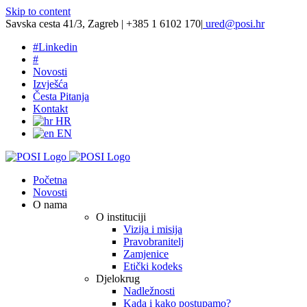
Skip to content
Savska cesta 41/3, Zagreb | +385 1 6102 170
|
ured@posi.hr
#
Linkedin
#
Novosti
Izvješća
Česta Pitanja
Kontakt
HR
EN
Početna
Novosti
O nama
O instituciji
Vizija i misija
Pravobranitelj
Zamjenice
Etički kodeks
Djelokrug
Nadležnosti
Kada i kako postupamo?