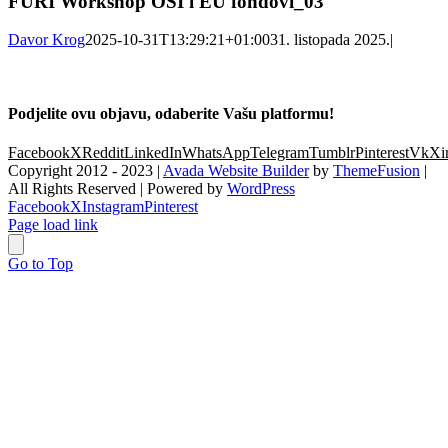
FURI Workshop OSI i EU fondovi_03
Davor Krog
2025-10-31T13:29:21+01:00
31. listopada 2025.
|
Podjelite ovu objavu, odaberite Vašu platformu!
Facebook
X
Reddit
LinkedIn
WhatsApp
Telegram
Tumblr
Pinterest
Vk
Xi
Copyright 2012 - 2023 |
Avada Website Builder
by
ThemeFusion
|
All Rights Reserved | Powered by
WordPress
Facebook
X
Instagram
Pinterest
Page load link
Go to Top