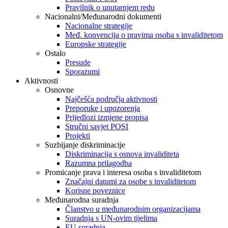
Pravilnik o unutarnjem redu
Nacionalni/Međunarodni dokumenti
Nacionalne strategije
Međ. konvencija o pravima osoba s invaliditetom
Europske strategije
Ostalo
Presude
Sporazumi
Aktivnosti
Osnovne
Najčešća područja aktivnosti
Preporuke i upozorenja
Prijedlozi izmjene propisa
Stručni savjet POSI
Projekti
Suzbijanje diskriminacije
Diskriminacija s osnova invaliditeta
Razumna prilagodba
Promicanje prava i interesa osoba s invaliditetom
Značajni datumi za osobe s invaliditetom
Korisne poveznice
Međunarodna suradnja
Članstvo u međunarodnim organizacijama
Suradnja s UN-ovim tijelima
EU suradnja