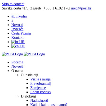
Skip to content
Savska cesta 41/3, Zagreb | +385 1 6102 170
|
ured@posi.hr
#
Linkedin
#
Novosti
Izvješća
Česta Pitanja
Kontakt
HR
EN
Početna
Novosti
O nama
O instituciji
Vizija i misija
Pravobranitelj
Zamjenice
Etički kodeks
Djelokrug
Nadležnosti
Kada i kako postupamo?