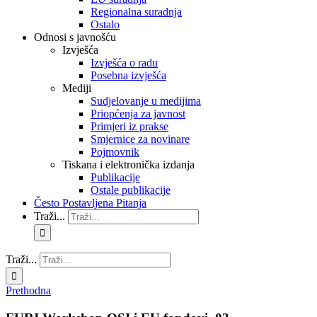
Regionalna suradnja
Ostalo
Odnosi s javnošću
Izvješća
Izvješća o radu
Posebna izvješća
Mediji
Sudjelovanje u medijima
Priopćenja za javnost
Primjeri iz prakse
Smjernice za novinare
Pojmovnik
Tiskana i elektronička izdanja
Publikacije
Ostale publikacije
Često Postavljena Pitanja
Traži...
Traži...
Prethodna