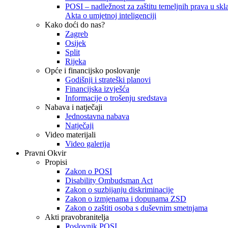
POSI – nadležnost za zaštitu temeljnih prava u skla
Akta o umjetnoj inteligenciji
Kako doći do nas?
Zagreb
Osijek
Split
Rijeka
Opće i financijsko poslovanje
Godišnji i strateški planovi
Financijska izvješća
Informacije o trošenju sredstava
Nabava i natječaji
Jednostavna nabava
Natječaji
Video materijali
Video galerija
Pravni Okvir
Propisi
Zakon o POSI
Disability Ombudsman Act
Zakon o suzbijanju diskriminacije
Zakon o izmjenama i dopunama ZSD
Zakon o zaštiti osoba s duševnim smetnjama
Akti pravobranitelja
Poslovnik POSI