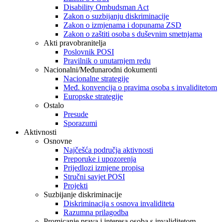
Disability Ombudsman Act
Zakon o suzbijanju diskriminacije
Zakon o izmjenama i dopunama ZSD
Zakon o zaštiti osoba s duševnim smetnjama
Akti pravobranitelja
Poslovnik POSI
Pravilnik o unutarnjem redu
Nacionalni/Međunarodni dokumenti
Nacionalne strategije
Međ. konvencija o pravima osoba s invaliditetom
Europske strategije
Ostalo
Presude
Sporazumi
Aktivnosti
Osnovne
Najčešća područja aktivnosti
Preporuke i upozorenja
Prijedlozi izmjene propisa
Stručni savjet POSI
Projekti
Suzbijanje diskriminacije
Diskriminacija s osnova invaliditeta
Razumna prilagodba
Promicanje prava i interesa osoba s invaliditetom