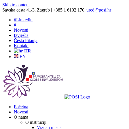
Skip to content
Savska cesta 41/3, Zagreb | +385 1 6102 170
|
ured@posi.hr
#
Linkedin
#
Novosti
Izvješća
Česta Pitanja
Kontakt
HR
EN
Početna
Novosti
O nama
O instituciji
Vizija i misija