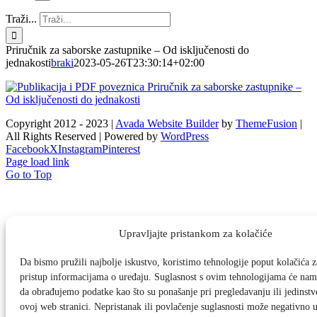
Traži...
Priručnik za saborske zastupnike – Od isključenosti do
jednakosti
braki
2023-05-26T23:30:14+02:00
Copyright 2012 - 2023 |
Avada Website Builder
by
ThemeFusion
|
All Rights Reserved | Powered by
WordPress
Facebook
X
Instagram
Pinterest
Page load link
Go to Top
Upravljajte pristankom za kolačiće
Da bismo pružili najbolje iskustvo, koristimo tehnologije poput kolačića za
pristup informacijama o uređaju. Suglasnost s ovim tehnologijama će na
da obrađujemo podatke kao što su ponašanje pri pregledavanju ili jedinstv
ovoj web stranici. Nepristanak ili povlačenje suglasnosti može negativno u