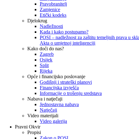
Pravobranitelj
Zamjenice
Etički kodeks
Djelokrug
Nadležnosti
Kada i kako postupamo?
POSI – nadležnost za zaštitu temeljnih prava u skla
Akta o umjetnoj inteligenciji
Kako doći do nas?
Zagreb
Osijek
Split
Rijeka
Opće i financijsko poslovanje
Godišnji i strateški planovi
Financijska izvješća
Informacije o trošenju sredstava
Nabava i natječaji
Jednostavna nabava
Natječaji
Video materijali
Video galerija
Pravni Okvir
Propisi
Zakon o POSI