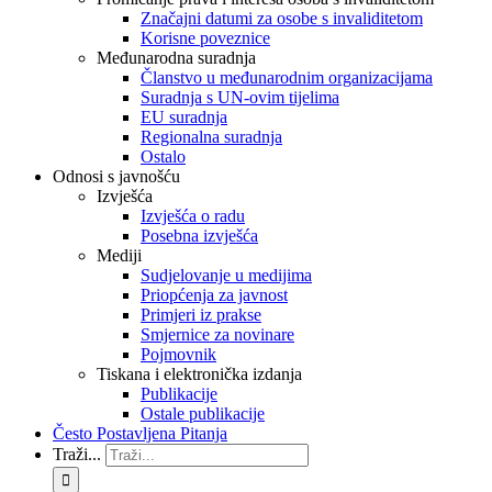
Značajni datumi za osobe s invaliditetom
Korisne poveznice
Međunarodna suradnja
Članstvo u međunarodnim organizacijama
Suradnja s UN-ovim tijelima
EU suradnja
Regionalna suradnja
Ostalo
Odnosi s javnošću
Izvješća
Izvješća o radu
Posebna izvješća
Mediji
Sudjelovanje u medijima
Priopćenja za javnost
Primjeri iz prakse
Smjernice za novinare
Pojmovnik
Tiskana i elektronička izdanja
Publikacije
Ostale publikacije
Često Postavljena Pitanja
Traži...