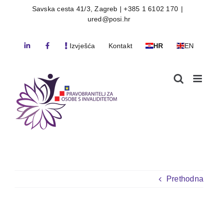
Skip
Savska cesta 41/3, Zagreb | +385 1 6102 170
|
ured@posi.hr
to
content
Izvješća
Kontakt
HR
EN
Prethodna