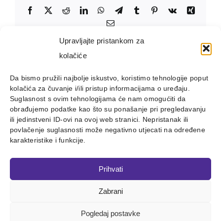
Facebook
X
Reddit
LinkedIn
WhatsApp
Telegram
Tumblr
Pinterest
Vk
Xing
Email:
Upravljajte pristankom za
kolačiće
Da bismo pružili najbolje iskustvo, koristimo tehnologije poput
kolačića za čuvanje i/ili pristup informacijama o uređaju.
Suglasnost s ovim tehnologijama će nam omogućiti da
obrađujemo podatke kao što su ponašanje pri pregledavanju
ili jedinstveni ID-ovi na ovoj web stranici. Nepristanak ili
povlačenje suglasnosti može negativno utjecati na određene
karakteristike i funkcije.
Prihvati
Zabrani
Copyright 2012 - 2023 |
Avada Website Builder
by
ThemeFusion
| All Rights Reserved | Powered by
WordPress
Pogledaj postavke