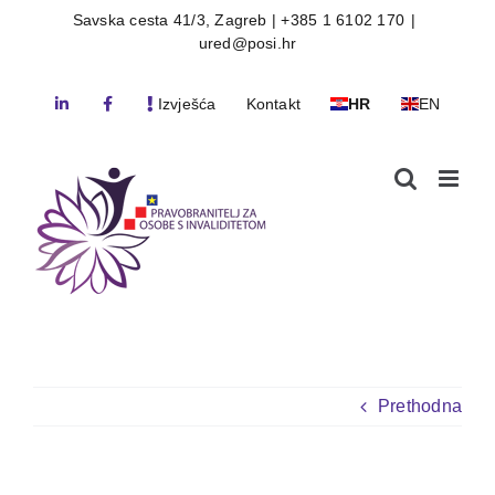
Skip
Savska cesta 41/3, Zagreb | +385 1 6102 170
|
ured@posi.hr
to
content
Izvješća
Kontakt
HR
EN
Prethodna