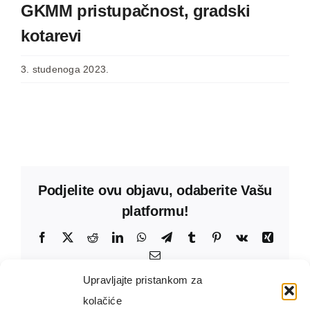
GKMM pristupačnost, gradski
kotarevi
3. studenoga 2023.
Podjelite ovu objavu, odaberite Vašu
platformu!
Facebook
X
Reddit
LinkedIn
WhatsApp
Telegram
Tumblr
Pinterest
Vk
Xing
Email:
Upravljajte pristankom za
kolačiće