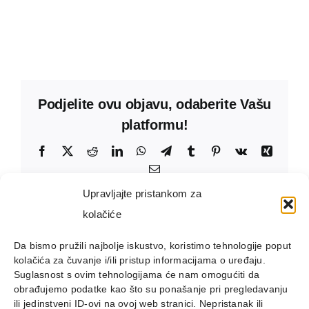
Podjelite ovu objavu, odaberite Vašu
platformu!
Facebook
X
Reddit
LinkedIn
WhatsApp
Telegram
Tumblr
Pinterest
Vk
Xing
Email:
Upravljajte pristankom za
kolačiće
Da bismo pružili najbolje iskustvo, koristimo tehnologije poput
kolačića za čuvanje i/ili pristup informacijama o uređaju.
Suglasnost s ovim tehnologijama će nam omogućiti da
obrađujemo podatke kao što su ponašanje pri pregledavanju
ili jedinstveni ID-ovi na ovoj web stranici. Nepristanak ili