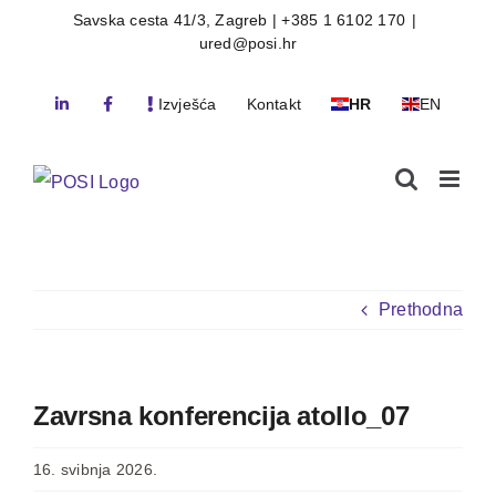
Skip
Savska cesta 41/3, Zagreb | +385 1 6102 170
|
ured@posi.hr
to
content
Izvješća
Kontakt
HR
EN
Prethodna
Zavrsna konferencija atollo_07
16. svibnja 2026.