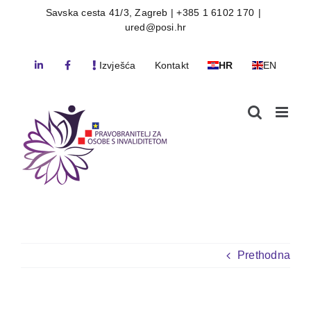
Skip
Savska cesta 41/3, Zagreb | +385 1 6102 170
|
ured@posi.hr
to
content
Izvješća
Kontakt
HR
EN
Prethodna