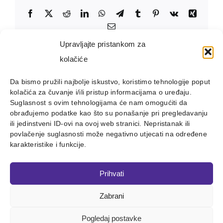
Facebook
X
Reddit
LinkedIn
WhatsApp
Telegram
Tumblr
Pinterest
Vk
Xing
Email:
Upravljajte pristankom za
kolačiće
Da bismo pružili najbolje iskustvo, koristimo tehnologije poput
kolačića za čuvanje i/ili pristup informacijama o uređaju.
Suglasnost s ovim tehnologijama će nam omogućiti da
obrađujemo podatke kao što su ponašanje pri pregledavanju
ili jedinstveni ID-ovi na ovoj web stranici. Nepristanak ili
povlačenje suglasnosti može negativno utjecati na određene
karakteristike i funkcije.
Prihvati
Zabrani
Copyright 2012 - 2023 |
Avada Website Builder
by
ThemeFusion
| All Rights Reserved | Powered by
WordPress
Pogledaj postavke