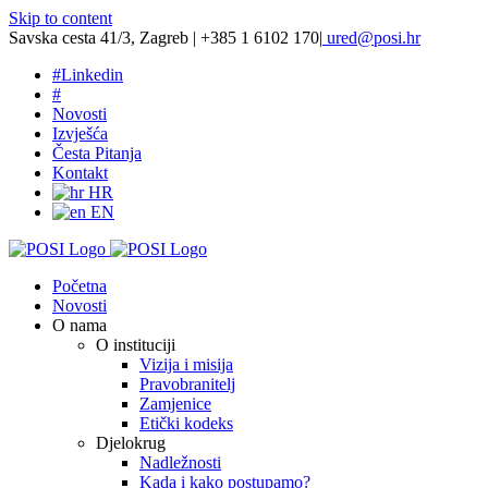
Skip to content
Savska cesta 41/3, Zagreb | +385 1 6102 170
|
ured@posi.hr
#
Linkedin
#
Novosti
Izvješća
Česta Pitanja
Kontakt
HR
EN
Početna
Novosti
O nama
O instituciji
Vizija i misija
Pravobranitelj
Zamjenice
Etički kodeks
Djelokrug
Nadležnosti
Kada i kako postupamo?