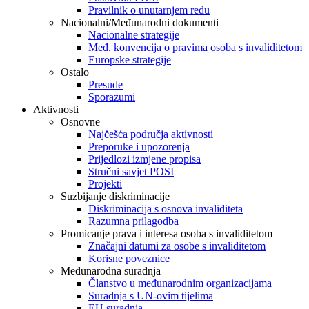
Pravilnik o unutarnjem redu
Nacionalni/Međunarodni dokumenti
Nacionalne strategije
Međ. konvencija o pravima osoba s invaliditetom
Europske strategije
Ostalo
Presude
Sporazumi
Aktivnosti
Osnovne
Najčešća područja aktivnosti
Preporuke i upozorenja
Prijedlozi izmjene propisa
Stručni savjet POSI
Projekti
Suzbijanje diskriminacije
Diskriminacija s osnova invaliditeta
Razumna prilagodba
Promicanje prava i interesa osoba s invaliditetom
Značajni datumi za osobe s invaliditetom
Korisne poveznice
Međunarodna suradnja
Članstvo u međunarodnim organizacijama
Suradnja s UN-ovim tijelima
EU suradnja