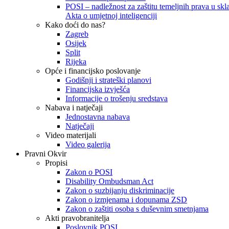
POSI – nadležnost za zaštitu temeljnih prava u skla
Akta o umjetnoj inteligenciji
Kako doći do nas?
Zagreb
Osijek
Split
Rijeka
Opće i financijsko poslovanje
Godišnji i strateški planovi
Financijska izvješća
Informacije o trošenju sredstava
Nabava i natječaji
Jednostavna nabava
Natječaji
Video materijali
Video galerija
Pravni Okvir
Propisi
Zakon o POSI
Disability Ombudsman Act
Zakon o suzbijanju diskriminacije
Zakon o izmjenama i dopunama ZSD
Zakon o zaštiti osoba s duševnim smetnjama
Akti pravobranitelja
Poslovnik POSI