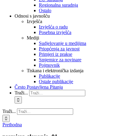
Regionalna suradnja
Ostalo
Odnosi s javnošću
Izvješća
Izvješća o radu
Posebna izvješća
Mediji
Sudjelovanje u medijima
Priopćenja za javnost
Primjeri iz prakse
Smjernice za novinare
Pojmovnik
Tiskana i elektronička izdanja
Publikacije
Ostale publikacije
Često Postavljena Pitanja
Traži...
Traži...
Prethodna