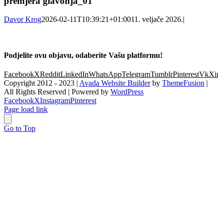
premjera glavonja_01
Davor Krog
2026-02-11T10:39:21+01:00
11. veljače 2026.
|
Podjelite ovu objavu, odaberite Vašu platformu!
Facebook
X
Reddit
LinkedIn
WhatsApp
Telegram
Tumblr
Pinterest
Vk
Xi
Copyright 2012 - 2023 |
Avada Website Builder
by
ThemeFusion
|
All Rights Reserved | Powered by
WordPress
Facebook
X
Instagram
Pinterest
Page load link
Go to Top