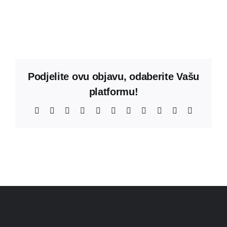
Podjelite ovu objavu, odaberite Vašu
platformu!
Facebook
X
Reddit
LinkedIn
WhatsApp
Telegram
Tumblr
Pinterest
Vk
Xing
Email: