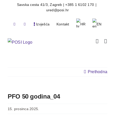
Skip
Savska cesta 41/3, Zagreb | +385 1 6102 170
|
ured@posi.hr
to
content
Izvješća
Kontakt
HR
EN
Prethodna
PFO 50 godina_04
15. prosinca 2025.