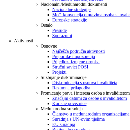
Nacionalni/Međunarodni dokumenti
Nacionalne strategije
Međ. konvencija o pravima osoba s invali
Europske strategije
Ostalo
Presude
Sporazumi
Aktivnosti
Osnovne
Najčešća područja aktivnosti
Preporuke i upozorenja
Prijedlozi izmjene propisa
Stručni savjet POSI
Projekti
Suzbijanje diskriminacije
Diskriminacija s osnova invaliditeta
Razumna prilagodba
Promicanje prava i interesa osoba s invaliditetom
Značajni datumi za osobe s invaliditetom
Korisne poveznice
Međunarodna suradnja
Članstvo u međunarodnim organizacijama
Suradnja s UN-ovim tijelima
EU suradnja
Regionalna suradnja