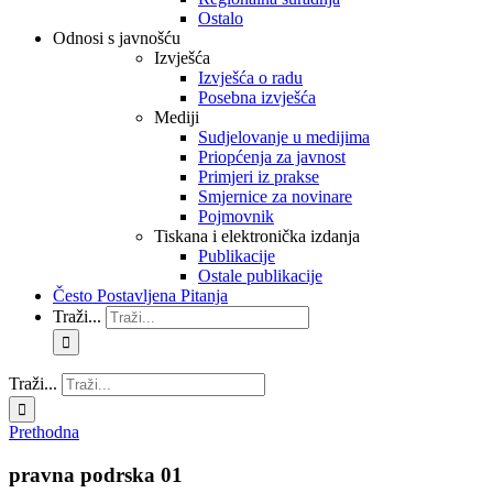
Ostalo
Odnosi s javnošću
Izvješća
Izvješća o radu
Posebna izvješća
Mediji
Sudjelovanje u medijima
Priopćenja za javnost
Primjeri iz prakse
Smjernice za novinare
Pojmovnik
Tiskana i elektronička izdanja
Publikacije
Ostale publikacije
Često Postavljena Pitanja
Traži...
Traži...
Prethodna
pravna podrska 01