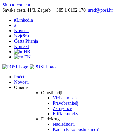
Skip to content
Savska cesta 41/3, Zagreb | +385 1 6102 170
|
ured@posi.hr
#
Linkedin
#
Novosti
Izvješća
Česta Pitanja
Kontakt
HR
EN
Početna
Novosti
O nama
O instituciji
Vizija i misija
Pravobranitelj
Zamjenice
Etički kodeks
Djelokrug
Nadležnosti
Kada i kako postupamo?