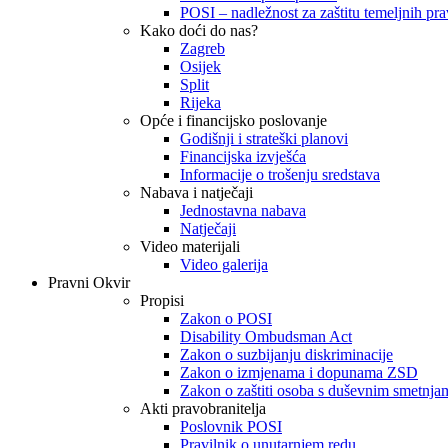
POSI – nadležnost za zaštitu temeljnih prav
Kako doći do nas?
Zagreb
Osijek
Split
Rijeka
Opće i financijsko poslovanje
Godišnji i strateški planovi
Financijska izvješća
Informacije o trošenju sredstava
Nabava i natječaji
Jednostavna nabava
Natječaji
Video materijali
Video galerija
Pravni Okvir
Propisi
Zakon o POSI
Disability Ombudsman Act
Zakon o suzbijanju diskriminacije
Zakon o izmjenama i dopunama ZSD
Zakon o zaštiti osoba s duševnim smetnja
Akti pravobranitelja
Poslovnik POSI
Pravilnik o unutarnjem redu