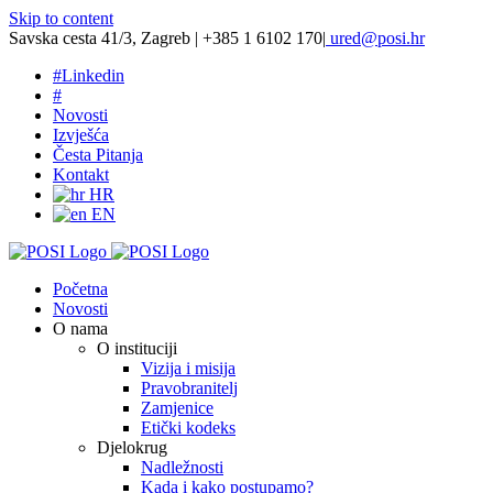
Skip to content
Savska cesta 41/3, Zagreb | +385 1 6102 170
|
ured@posi.hr
#
Linkedin
#
Novosti
Izvješća
Česta Pitanja
Kontakt
HR
EN
Početna
Novosti
O nama
O instituciji
Vizija i misija
Pravobranitelj
Zamjenice
Etički kodeks
Djelokrug
Nadležnosti
Kada i kako postupamo?