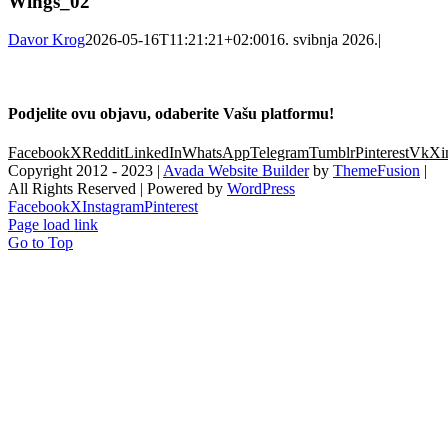
Wings_02
Davor Krog
2026-05-16T11:21:21+02:00
16. svibnja 2026.
|
Podjelite ovu objavu, odaberite Vašu platformu!
Facebook
X
Reddit
LinkedIn
WhatsApp
Telegram
Tumblr
Pinterest
Vk
Xi
Copyright 2012 - 2023 |
Avada Website Builder
by
ThemeFusion
|
All Rights Reserved | Powered by
WordPress
Facebook
X
Instagram
Pinterest
Page load link
Go to Top