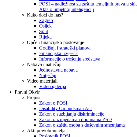
POSI – nadležnost za zaštitu temeljnih prava u skla
Akta o umjetnoj inteligenciji
Kako doći do nas?
Zagreb
Osijek
Split
Rijeka
Opće i financijsko poslovanje
Godišnji i strateški planovi
Financijska izvješća
Informacije o trošenju sredstava
Nabava i natječaji
Jednostavna nabava
Natječaji
Video materijali
Video galerija
Pravni Okvir
Propisi
Zakon o POSI
Disability Ombudsman Act
Zakon o suzbijanju diskriminacije
Zakon o izmjenama i dopunama ZSD
Zakon o zaštiti osoba s duševnim smetnjama
Akti pravobranitelja
Poslovnik POSI