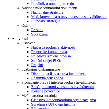
Pravilnik o unutarnjem redu
Nacionalni/Međunarodni dokumenti
Nacionalne strategije
Međ. konvencija o pravima osoba s invaliditetom
Europske strategije
Ostalo
Presude
Sporazumi
Aktivnosti
Osnovne
Najčešća područja aktivnosti
Preporuke i upozorenja
Prijedlozi izmjene propisa
Stručni savjet POSI
Projekti
Suzbijanje diskriminacije
Diskriminacija s osnova invaliditeta
Razumna prilagodba
Promicanje prava i interesa osoba s invaliditetom
Značajni datumi za osobe s invaliditetom
Korisne poveznice
Međunarodna suradnja
Članstvo u međunarodnim organizacijama
Suradnja s UN-ovim tijelima
EU suradnja