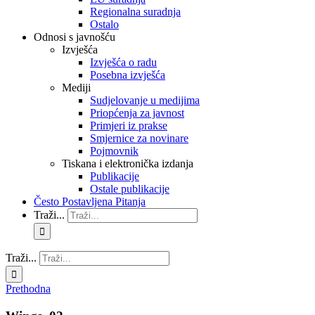
Regionalna suradnja
Ostalo
Odnosi s javnošću
Izvješća
Izvješća o radu
Posebna izvješća
Mediji
Sudjelovanje u medijima
Priopćenja za javnost
Primjeri iz prakse
Smjernice za novinare
Pojmovnik
Tiskana i elektronička izdanja
Publikacije
Ostale publikacije
Često Postavljena Pitanja
Traži...
Traži...
Prethodna