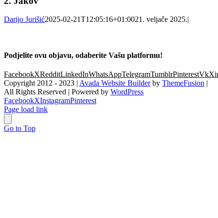
2. Jakov
Darijo Jurišić
2025-02-21T12:05:16+01:00
21. veljače 2025.
|
Podjelite ovu objavu, odaberite Vašu platformu!
Facebook
X
Reddit
LinkedIn
WhatsApp
Telegram
Tumblr
Pinterest
Vk
Xi
Copyright 2012 - 2023 |
Avada Website Builder
by
ThemeFusion
|
All Rights Reserved | Powered by
WordPress
Facebook
X
Instagram
Pinterest
Page load link
Go to Top