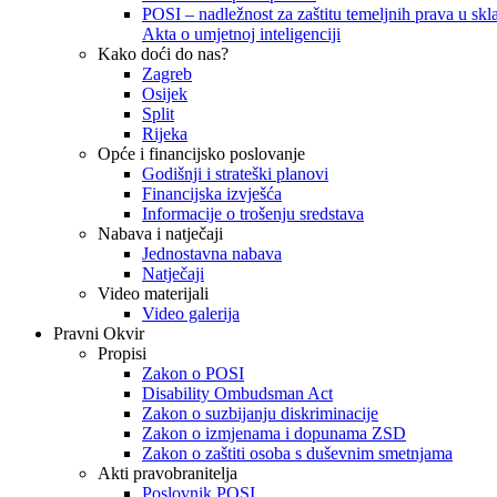
POSI – nadležnost za zaštitu temeljnih prava u skla
Akta o umjetnoj inteligenciji
Kako doći do nas?
Zagreb
Osijek
Split
Rijeka
Opće i financijsko poslovanje
Godišnji i strateški planovi
Financijska izvješća
Informacije o trošenju sredstava
Nabava i natječaji
Jednostavna nabava
Natječaji
Video materijali
Video galerija
Pravni Okvir
Propisi
Zakon o POSI
Disability Ombudsman Act
Zakon o suzbijanju diskriminacije
Zakon o izmjenama i dopunama ZSD
Zakon o zaštiti osoba s duševnim smetnjama
Akti pravobranitelja
Poslovnik POSI