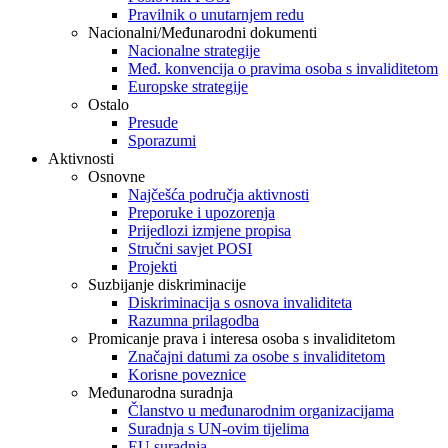
Pravilnik o unutarnjem redu
Nacionalni/Međunarodni dokumenti
Nacionalne strategije
Međ. konvencija o pravima osoba s invaliditetom
Europske strategije
Ostalo
Presude
Sporazumi
Aktivnosti
Osnovne
Najčešća područja aktivnosti
Preporuke i upozorenja
Prijedlozi izmjene propisa
Stručni savjet POSI
Projekti
Suzbijanje diskriminacije
Diskriminacija s osnova invaliditeta
Razumna prilagodba
Promicanje prava i interesa osoba s invaliditetom
Značajni datumi za osobe s invaliditetom
Korisne poveznice
Međunarodna suradnja
Članstvo u međunarodnim organizacijama
Suradnja s UN-ovim tijelima
EU suradnja