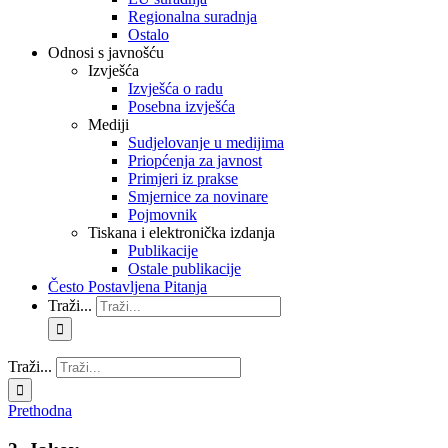
Regionalna suradnja
Ostalo
Odnosi s javnošću
Izvješća
Izvješća o radu
Posebna izvješća
Mediji
Sudjelovanje u medijima
Priopćenja za javnost
Primjeri iz prakse
Smjernice za novinare
Pojmovnik
Tiskana i elektronička izdanja
Publikacije
Ostale publikacije
Često Postavljena Pitanja
Traži...
Traži...
Prethodna