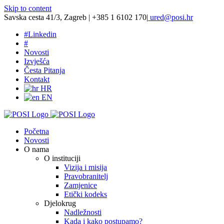
Skip to content
Savska cesta 41/3, Zagreb | +385 1 6102 170
|
ured@posi.hr
#
Linkedin
#
Novosti
Izvješća
Česta Pitanja
Kontakt
HR
EN
Početna
Novosti
O nama
O instituciji
Vizija i misija
Pravobranitelj
Zamjenice
Etički kodeks
Djelokrug
Nadležnosti
Kada i kako postupamo?