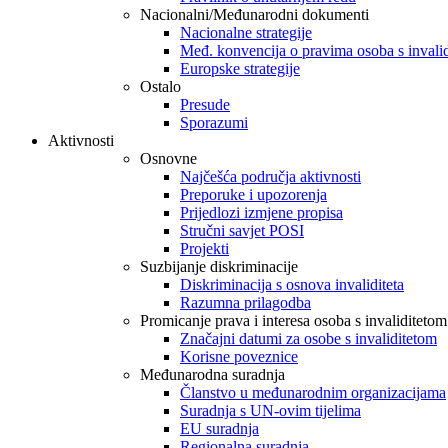
Nacionalni/Međunarodni dokumenti
Nacionalne strategije
Međ. konvencija o pravima osoba s invali
Europske strategije
Ostalo
Presude
Sporazumi
Aktivnosti
Osnovne
Najčešća područja aktivnosti
Preporuke i upozorenja
Prijedlozi izmjene propisa
Stručni savjet POSI
Projekti
Suzbijanje diskriminacije
Diskriminacija s osnova invaliditeta
Razumna prilagodba
Promicanje prava i interesa osoba s invaliditetom
Značajni datumi za osobe s invaliditetom
Korisne poveznice
Međunarodna suradnja
Članstvo u međunarodnim organizacijama
Suradnja s UN-ovim tijelima
EU suradnja
Regionalna suradnja