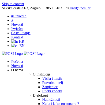
Skip to content
Savska cesta 41/3, Zagreb | +385 1 6102 170
|
ured@posi.hr
#
Linkedin
#
Novosti
Izvješća
Česta Pitanja
Kontakt
HR
EN
Početna
Novosti
O nama
O instituciji
Vizija i misija
Pravobranitelj
Zamjenice
Etički kodeks
Djelokrug
Nadležnosti
Kada i kako postupamo?