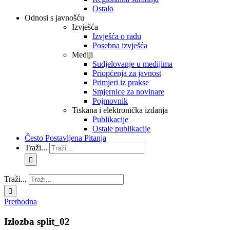
Ostalo
Odnosi s javnošću
Izvješća
Izvješća o radu
Posebna izvješća
Mediji
Sudjelovanje u medijima
Priopćenja za javnost
Primjeri iz prakse
Smjernice za novinare
Pojmovnik
Tiskana i elektronička izdanja
Publikacije
Ostale publikacije
Često Postavljena Pitanja
Traži...
Traži...
Prethodna
Izlozba split_02