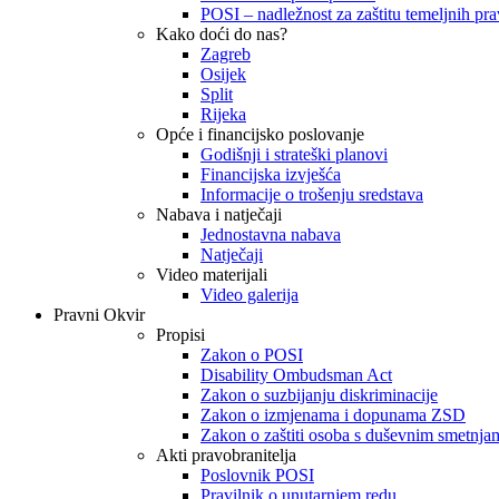
POSI – nadležnost za zaštitu temeljnih prav
Kako doći do nas?
Zagreb
Osijek
Split
Rijeka
Opće i financijsko poslovanje
Godišnji i strateški planovi
Financijska izvješća
Informacije o trošenju sredstava
Nabava i natječaji
Jednostavna nabava
Natječaji
Video materijali
Video galerija
Pravni Okvir
Propisi
Zakon o POSI
Disability Ombudsman Act
Zakon o suzbijanju diskriminacije
Zakon o izmjenama i dopunama ZSD
Zakon o zaštiti osoba s duševnim smetnja
Akti pravobranitelja
Poslovnik POSI
Pravilnik o unutarnjem redu