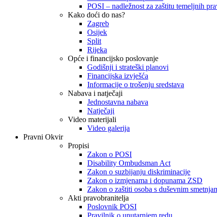
POSI – nadležnost za zaštitu temeljnih prav
Kako doći do nas?
Zagreb
Osijek
Split
Rijeka
Opće i financijsko poslovanje
Godišnji i strateški planovi
Financijska izvješća
Informacije o trošenju sredstava
Nabava i natječaji
Jednostavna nabava
Natječaji
Video materijali
Video galerija
Pravni Okvir
Propisi
Zakon o POSI
Disability Ombudsman Act
Zakon o suzbijanju diskriminacije
Zakon o izmjenama i dopunama ZSD
Zakon o zaštiti osoba s duševnim smetnja
Akti pravobranitelja
Poslovnik POSI
Pravilnik o unutarnjem redu