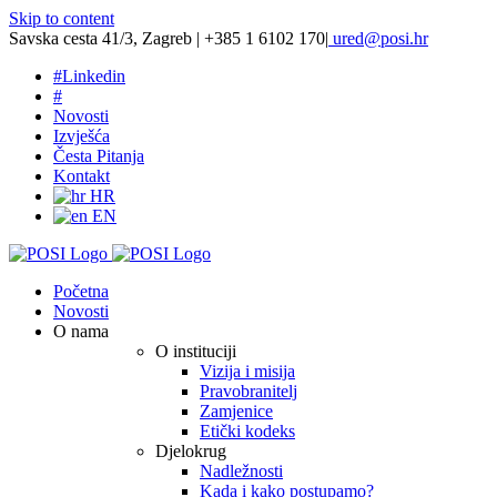
Skip to content
Savska cesta 41/3, Zagreb | +385 1 6102 170
|
ured@posi.hr
#
Linkedin
#
Novosti
Izvješća
Česta Pitanja
Kontakt
HR
EN
Početna
Novosti
O nama
O instituciji
Vizija i misija
Pravobranitelj
Zamjenice
Etički kodeks
Djelokrug
Nadležnosti
Kada i kako postupamo?