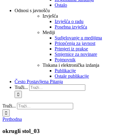
Ostalo
Odnosi s javnošću
Izvješća
Izvješća o radu
Posebna izvješća
Mediji
Sudjelovanje u medijima
Priopćenja za javnost
Primjeri iz prakse
Smjernice za novinare
Pojmovnik
Tiskana i elektronička izdanja
Publikacije
Ostale publikacije
Često Postavljena Pitanja
Traži...
Traži...
Prethodna
okrugli stol_03