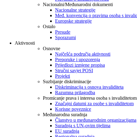
Nacionalni/Međunarodni dokumenti
Nacionalne strategije
Međ. konvencija o pravima osoba s invali
Europske strategije
Ostalo
Presude
Sporazumi
Aktivnosti
Osnovne
Najčešća područja aktivnosti
Preporuke i upozorenja
Prijedlozi izmjene propisa
Stručni savjet POSI
Projekti
Suzbijanje diskriminacije
Diskriminacija s osnova invaliditeta
Razumna prilagodba
Promicanje prava i interesa osoba s invaliditetom
Značajni datumi za osobe s invaliditetom
Korisne poveznice
Međunarodna suradnja
Članstvo u međunarodnim organizacijama
Suradnja s UN-ovim tijelima
EU suradnja
Regionalna suradnja