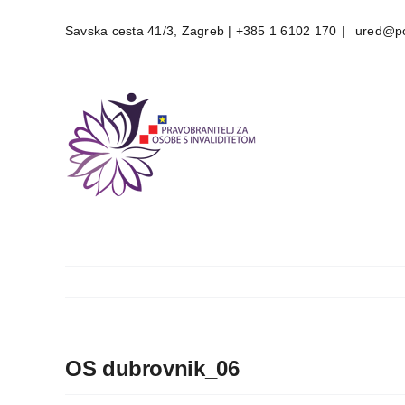
Skip
Savska cesta 41/3, Zagreb | +385 1 6102 170
|
ured@po
to
content
OS dubrovnik_06