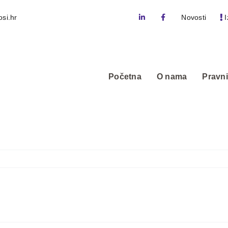
si.hr
Novosti
I
Početna
O nama
Pravni