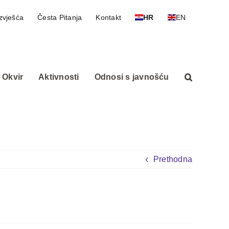
zvješća
Česta Pitanja
Kontakt
HR
EN
 Okvir
Aktivnosti
Odnosi s javnošću
Prethodna