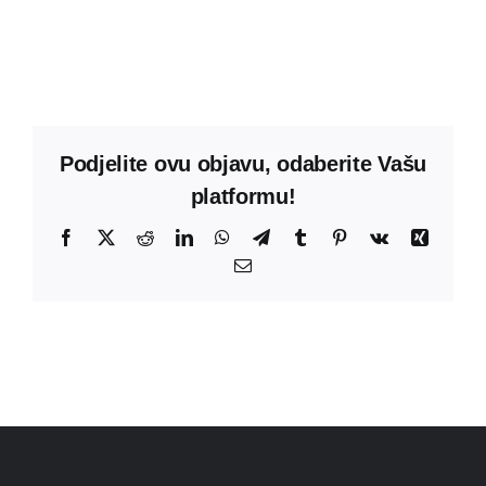
Podjelite ovu objavu, odaberite Vašu
platformu!
Facebook
X
Reddit
LinkedIn
WhatsApp
Telegram
Tumblr
Pinterest
Vk
Xing
Email: