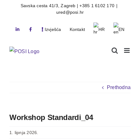
Skip
Savska cesta 41/3, Zagreb | +385 1 6102 170
|
ured@posi.hr
to
content
Izvješća
Kontakt
HR
EN
Prethodna
Workshop Standardi_04
1. lipnja 2026.