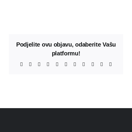
Podjelite ovu objavu, odaberite Vašu
platformu!
Facebook
X
Reddit
LinkedIn
WhatsApp
Telegram
Tumblr
Pinterest
Vk
Xing
Email: