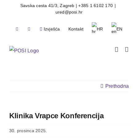
Skip
Savska cesta 41/3, Zagreb | +385 1 6102 170
|
ured@posi.hr
to
content
Izvješća
Kontakt
HR
EN
Prethodna
Klinika Vrapce Konferencija
30. prosinca 2025.