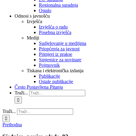
Regionalna suradnja
Ostalo
Odnosi s javnošću
Izvješća
Izvješća o radu
Posebna izvješća
Mediji
Sudjelovanje u medijima
Priopćenja za javnost
Primjeri iz prakse
Smjernice za novinare
Pojmovnik
Tiskana i elektronička izdanja
Publikacije
Ostale publikacije
Često Postavljena Pitanja
Traži...
Traži...
Prethodna