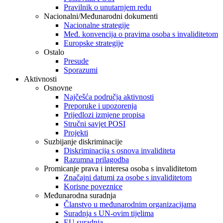
Pravilnik o unutarnjem redu
Nacionalni/Međunarodni dokumenti
Nacionalne strategije
Međ. konvencija o pravima osoba s invaliditetom
Europske strategije
Ostalo
Presude
Sporazumi
Aktivnosti
Osnovne
Najčešća područja aktivnosti
Preporuke i upozorenja
Prijedlozi izmjene propisa
Stručni savjet POSI
Projekti
Suzbijanje diskriminacije
Diskriminacija s osnova invaliditeta
Razumna prilagodba
Promicanje prava i interesa osoba s invaliditetom
Značajni datumi za osobe s invaliditetom
Korisne poveznice
Međunarodna suradnja
Članstvo u međunarodnim organizacijama
Suradnja s UN-ovim tijelima
EU suradnja