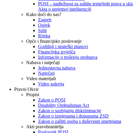
POSI – nadležnost za zaštitu temeljnih prava u skla
Akta o umjetnoj inteligenciji
Kako doći do nas?
Zagreb
Osijek
Split
Rijeka
Opće i financijsko poslovanje
Godišnji i strateški planovi
Financijska izvješća
Informacije o trošenju sredstava
Nabava i natječaji
Jednostavna nabava
Natječaji
Video materijali
Video galerija
Pravni Okvir
Propisi
Zakon o POSI
Disability Ombudsman Act
Zakon o suzbijanju diskriminacije
Zakon o izmjenama i dopunama ZSD
Zakon o zaštiti osoba s duševnim smetnjama
Akti pravobranitelja
Poslovnik POSI