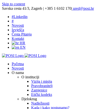
Skip to content
Savska cesta 41/3, Zagreb | +385 1 6102 170
|
ured@posi.hr
#
Linkedin
#
Novosti
Izvješća
Česta Pitanja
Kontakt
HR
EN
Početna
Novosti
O nama
O instituciji
Vizija i misija
Pravobranitelj
Zamjenice
Etički kodeks
Djelokrug
Nadležnosti
Kada i kako postupamo?