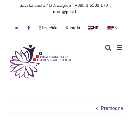
Skip
Savska cesta 41/3, Zagreb | +385 1 6102 170
|
ured@posi.hr
to
content
Izvješća
Kontakt
HR
EN
Prethodna