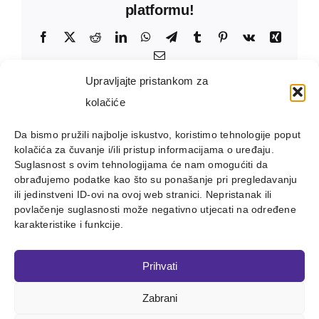
platformu!
Facebook
X
Reddit
LinkedIn
WhatsApp
Telegram
Tumblr
Pinterest
Vk
Xing
Email:
Upravljajte pristankom za
kolačiće
Da bismo pružili najbolje iskustvo, koristimo tehnologije poput
kolačića za čuvanje i/ili pristup informacijama o uređaju.
Suglasnost s ovim tehnologijama će nam omogućiti da
obrađujemo podatke kao što su ponašanje pri pregledavanju
ili jedinstveni ID-ovi na ovoj web stranici. Nepristanak ili
povlačenje suglasnosti može negativno utjecati na određene
karakteristike i funkcije.
Prihvati
Zabrani
Copyright 2012 - 2023 |
Avada Website Builder
by
ThemeFusion