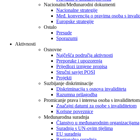
Nacionalni/Međunarodni dokumenti
Nacionalne strategije
Međ. konvencija o pravima osoba s invali
Europske strategije
Ostalo
Presude
Sporazumi
Aktivnosti
Osnovne
Najčešća područja aktivnosti
Preporuke i upozorenja
Prijedlozi izmjene propisa
Stručni savjet POSI
Projekti
Suzbijanje diskriminacije
Diskriminacija s osnova invaliditeta
Razumna prilagodba
Promicanje prava i interesa osoba s invaliditetom
Značajni datumi za osobe s invaliditetom
Korisne poveznice
Međunarodna suradnja
Članstvo u međunarodnim organizacijama
Suradnja s UN-ovim tijelima
EU suradnja
Regionalna suradnja