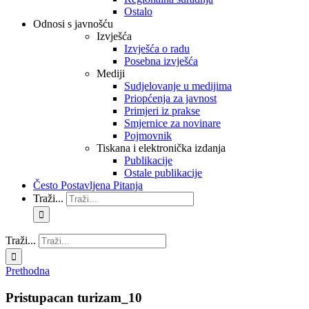
Ostalo
Odnosi s javnošću
Izvješća
Izvješća o radu
Posebna izvješća
Mediji
Sudjelovanje u medijima
Priopćenja za javnost
Primjeri iz prakse
Smjernice za novinare
Pojmovnik
Tiskana i elektronička izdanja
Publikacije
Ostale publikacije
Često Postavljena Pitanja
Traži...
Traži...
Prethodna
Pristupacan turizam_10