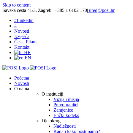
Skip to content
Savska cesta 41/3, Zagreb | +385 1 6102 170
|
ured@posi.hr
#
Linkedin
#
Novosti
Izvješća
Česta Pitanja
Kontakt
HR
EN
Početna
Novosti
O nama
O instituciji
Vizija i misija
Pravobranitelj
Zamjenice
Etički kodeks
Djelokrug
Nadležnosti
Kada i kako postupamo?