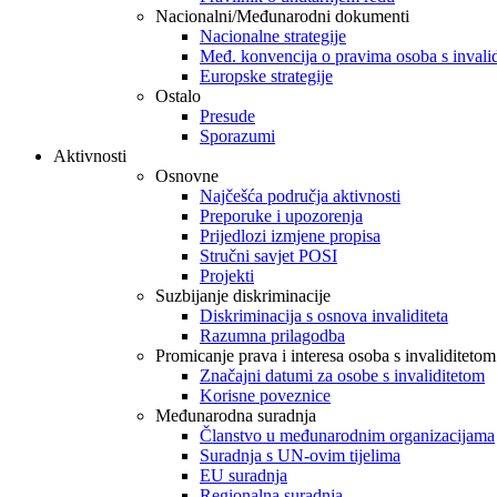
Nacionalni/Međunarodni dokumenti
Nacionalne strategije
Međ. konvencija o pravima osoba s invali
Europske strategije
Ostalo
Presude
Sporazumi
Aktivnosti
Osnovne
Najčešća područja aktivnosti
Preporuke i upozorenja
Prijedlozi izmjene propisa
Stručni savjet POSI
Projekti
Suzbijanje diskriminacije
Diskriminacija s osnova invaliditeta
Razumna prilagodba
Promicanje prava i interesa osoba s invaliditetom
Značajni datumi za osobe s invaliditetom
Korisne poveznice
Međunarodna suradnja
Članstvo u međunarodnim organizacijama
Suradnja s UN-ovim tijelima
EU suradnja
Regionalna suradnja