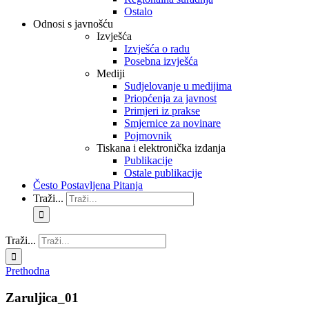
Ostalo
Odnosi s javnošću
Izvješća
Izvješća o radu
Posebna izvješća
Mediji
Sudjelovanje u medijima
Priopćenja za javnost
Primjeri iz prakse
Smjernice za novinare
Pojmovnik
Tiskana i elektronička izdanja
Publikacije
Ostale publikacije
Često Postavljena Pitanja
Traži...
Traži...
Prethodna
Zaruljica_01