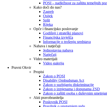
POSI – nadležnost za zaštitu temeljnih prav
Kako doći do nas?
Zagreb
Osijek
Split
Rijeka
Opće i financijsko poslovanje
Godišnji i strateški planovi
Financijska izvješća
Informacije o trošenju sredstava
Nabava i natječaji
Jednostavna nabava
Natječaji
Video materijali
Video galerija
Pravni Okvir
Propisi
Zakon o POSI
Disability Ombudsman Act
Zakon o suzbijanju diskriminacije
Zakon o izmjenama i dopunama ZSD
Zakon o zaštiti osoba s duševnim smetnja
Akti pravobranitelja
Poslovnik POSI
Pravilnik o unutarnjem redu