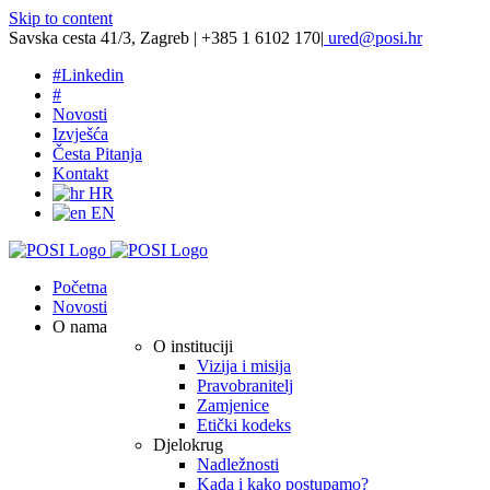
Skip to content
Savska cesta 41/3, Zagreb | +385 1 6102 170
|
ured@posi.hr
#
Linkedin
#
Novosti
Izvješća
Česta Pitanja
Kontakt
HR
EN
Početna
Novosti
O nama
O instituciji
Vizija i misija
Pravobranitelj
Zamjenice
Etički kodeks
Djelokrug
Nadležnosti
Kada i kako postupamo?