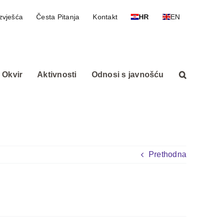
zvješća
Česta Pitanja
Kontakt
HR
EN
 Okvir
Aktivnosti
Odnosi s javnošću
Prethodna