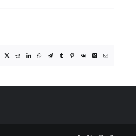
Facebook
X
Reddit
LinkedIn
WhatsApp
Telegram
Tumblr
Pinterest
Vk
Xing
Email: