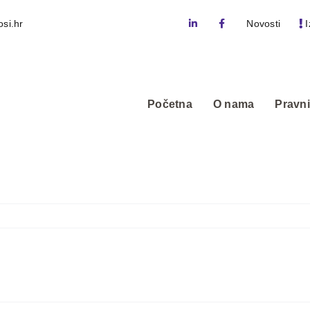
si.hr
Novosti
I
Početna
O nama
Pravni