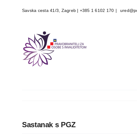
Skip
Savska cesta 41/3, Zagreb | +385 1 6102 170
|
ured@po
to
content
Sastanak s PGZ