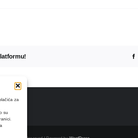
platformu!
olačića za
o su
anici.
na