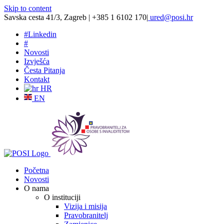
Skip to content
Savska cesta 41/3, Zagreb | +385 1 6102 170
|
ured@posi.hr
#
Linkedin
#
Novosti
Izvješća
Česta Pitanja
Kontakt
HR
EN
Početna
Novosti
O nama
O instituciji
Vizija i misija
Pravobranitelj