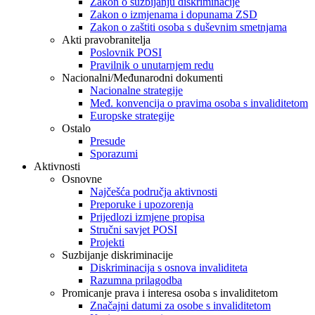
Zakon o suzbijanju diskriminacije
Zakon o izmjenama i dopunama ZSD
Zakon o zaštiti osoba s duševnim smetnjama
Akti pravobranitelja
Poslovnik POSI
Pravilnik o unutarnjem redu
Nacionalni/Međunarodni dokumenti
Nacionalne strategije
Međ. konvencija o pravima osoba s invaliditetom
Europske strategije
Ostalo
Presude
Sporazumi
Aktivnosti
Osnovne
Najčešća područja aktivnosti
Preporuke i upozorenja
Prijedlozi izmjene propisa
Stručni savjet POSI
Projekti
Suzbijanje diskriminacije
Diskriminacija s osnova invaliditeta
Razumna prilagodba
Promicanje prava i interesa osoba s invaliditetom
Značajni datumi za osobe s invaliditetom