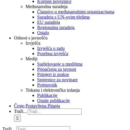
Korisne poveznice
Međunarodna suradnja
Članstvo u međunarodnim organizacijama
Suradnja s UN-ovim tijelima
EU suradnja
Regionalna suradnja
Ostalo
Odnosi s javnošću
Izvješća
Izvješća o radu
Posebna izvješća
Mediji
Sudjelovanje u medijima
Priopćenja za javnost
Primjeri iz prakse
Smjernice za novinare
Pojmovnik
Tiskana i elektronička izdanja
Publikacije
Ostale publikacije
Često Postavljena Pitanja
Traži...
Traži...