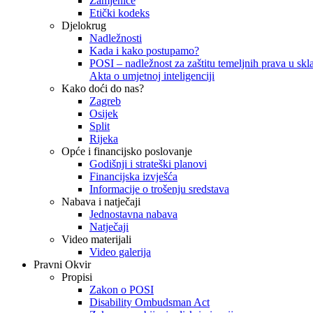
Zamjenice
Etički kodeks
Djelokrug
Nadležnosti
Kada i kako postupamo?
POSI – nadležnost za zaštitu temeljnih prava u skla
Akta o umjetnoj inteligenciji
Kako doći do nas?
Zagreb
Osijek
Split
Rijeka
Opće i financijsko poslovanje
Godišnji i strateški planovi
Financijska izvješća
Informacije o trošenju sredstava
Nabava i natječaji
Jednostavna nabava
Natječaji
Video materijali
Video galerija
Pravni Okvir
Propisi
Zakon o POSI
Disability Ombudsman Act