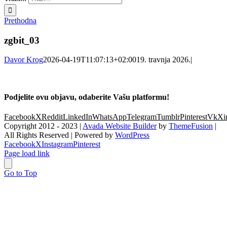
Prethodna
zgbit_03
Davor Krog
2026-04-19T11:07:13+02:00
19. travnja 2026.
|
Podjelite ovu objavu, odaberite Vašu platformu!
Facebook
X
Reddit
LinkedIn
WhatsApp
Telegram
Tumblr
Pinterest
Vk
Xi
Copyright 2012 - 2023 |
Avada Website Builder
by
ThemeFusion
|
All Rights Reserved | Powered by
WordPress
Facebook
X
Instagram
Pinterest
Page load link
Go to Top