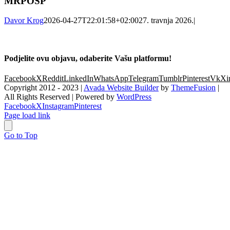
MRPOSP
Davor Krog
2026-04-27T22:01:58+02:00
27. travnja 2026.
|
Podjelite ovu objavu, odaberite Vašu platformu!
Facebook
X
Reddit
LinkedIn
WhatsApp
Telegram
Tumblr
Pinterest
Vk
Xi
Copyright 2012 - 2023 |
Avada Website Builder
by
ThemeFusion
|
All Rights Reserved | Powered by
WordPress
Facebook
X
Instagram
Pinterest
Page load link
Go to Top