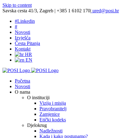
Skip to content
Savska cesta 41/3, Zagreb | +385 1 6102 170
|
ured@posi.hr
#
Linkedin
#
Novosti
Izvješća
Česta Pitanja
Kontakt
HR
EN
Početna
Novosti
O nama
O instituciji
Vizija i misija
Pravobranitelj
Zamjenice
Etički kodeks
Djelokrug
Nadležnosti
Kada i kako postupamo?