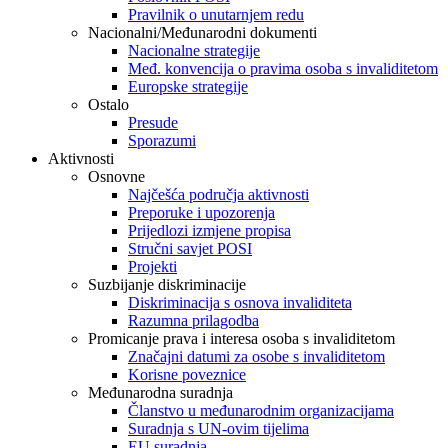
Pravilnik o unutarnjem redu
Nacionalni/Međunarodni dokumenti
Nacionalne strategije
Međ. konvencija o pravima osoba s invaliditetom
Europske strategije
Ostalo
Presude
Sporazumi
Aktivnosti
Osnovne
Najčešća područja aktivnosti
Preporuke i upozorenja
Prijedlozi izmjene propisa
Stručni savjet POSI
Projekti
Suzbijanje diskriminacije
Diskriminacija s osnova invaliditeta
Razumna prilagodba
Promicanje prava i interesa osoba s invaliditetom
Značajni datumi za osobe s invaliditetom
Korisne poveznice
Međunarodna suradnja
Članstvo u međunarodnim organizacijama
Suradnja s UN-ovim tijelima
EU suradnja