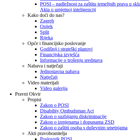
POSI – nadležnost za zaštitu temeljnih prava u skla
Akta o umjetnoj inteligenciji
Kako doći do nas?
Zagreb
Osijek
Split
Rijeka
Opće i financijsko poslovanje
Godišnji i strateški planovi
Financijska izvješća
Informacije o trošenju sredstava
Nabava i natječaji
Jednostavna nabava
Natječaji
Video materijali
Video galerija
Pravni Okvir
Propisi
Zakon o POSI
Disability Ombudsman Act
Zakon o suzbijanju diskriminacije
Zakon o izmjenama i dopunama ZSD
Zakon o zaštiti osoba s duševnim smetnjama
Akti pravobranitelja
Poslovnik POSI