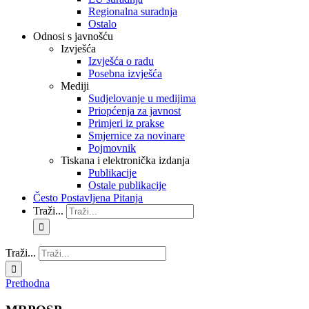
Regionalna suradnja
Ostalo
Odnosi s javnošću
Izvješća
Izvješća o radu
Posebna izvješća
Mediji
Sudjelovanje u medijima
Priopćenja za javnost
Primjeri iz prakse
Smjernice za novinare
Pojmovnik
Tiskana i elektronička izdanja
Publikacije
Ostale publikacije
Često Postavljena Pitanja
Traži...
Traži...
Prethodna