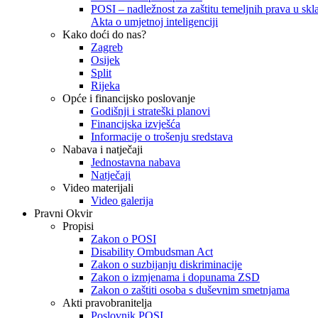
POSI – nadležnost za zaštitu temeljnih prava u skla
Akta o umjetnoj inteligenciji
Kako doći do nas?
Zagreb
Osijek
Split
Rijeka
Opće i financijsko poslovanje
Godišnji i strateški planovi
Financijska izvješća
Informacije o trošenju sredstava
Nabava i natječaji
Jednostavna nabava
Natječaji
Video materijali
Video galerija
Pravni Okvir
Propisi
Zakon o POSI
Disability Ombudsman Act
Zakon o suzbijanju diskriminacije
Zakon o izmjenama i dopunama ZSD
Zakon o zaštiti osoba s duševnim smetnjama
Akti pravobranitelja
Poslovnik POSI