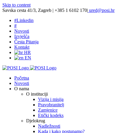
Skip to content
Savska cesta 41/3, Zagreb | +385 1 6102 170
|
ured@posi.hr
#
Linkedin
#
Novosti
Izvješća
Česta Pitanja
Kontakt
HR
EN
Početna
Novosti
O nama
O instituciji
Vizija i misija
Pravobranitelj
Zamjenice
Etički kodeks
Djelokrug
Nadležnosti
Kada i kako postupamo?