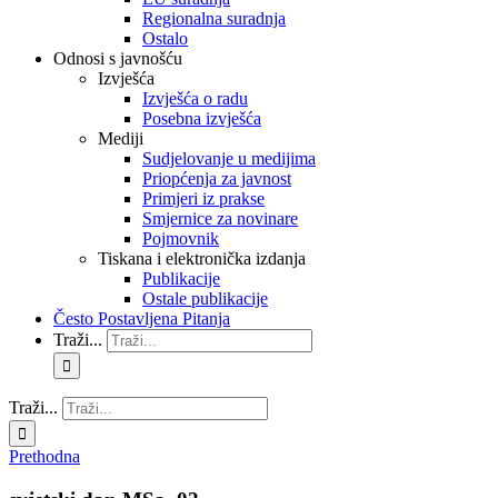
Regionalna suradnja
Ostalo
Odnosi s javnošću
Izvješća
Izvješća o radu
Posebna izvješća
Mediji
Sudjelovanje u medijima
Priopćenja za javnost
Primjeri iz prakse
Smjernice za novinare
Pojmovnik
Tiskana i elektronička izdanja
Publikacije
Ostale publikacije
Često Postavljena Pitanja
Traži...
Traži...
Prethodna