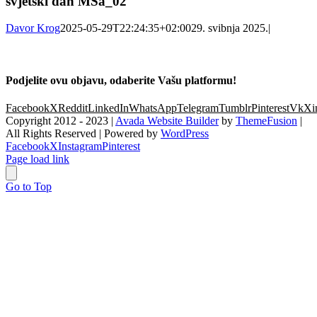
svjetski dan MSa_02
Davor Krog
2025-05-29T22:24:35+02:00
29. svibnja 2025.
|
Podjelite ovu objavu, odaberite Vašu platformu!
Facebook
X
Reddit
LinkedIn
WhatsApp
Telegram
Tumblr
Pinterest
Vk
Xi
Copyright 2012 - 2023 |
Avada Website Builder
by
ThemeFusion
|
All Rights Reserved | Powered by
WordPress
Facebook
X
Instagram
Pinterest
Page load link
Go to Top