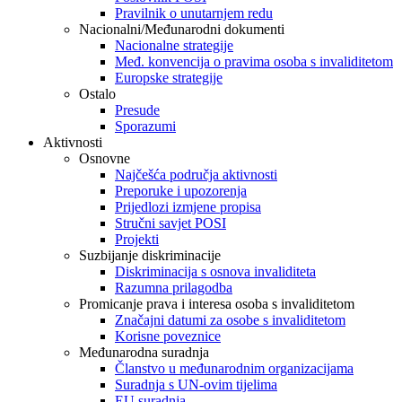
Pravilnik o unutarnjem redu
Nacionalni/Međunarodni dokumenti
Nacionalne strategije
Međ. konvencija o pravima osoba s invaliditetom
Europske strategije
Ostalo
Presude
Sporazumi
Aktivnosti
Osnovne
Najčešća područja aktivnosti
Preporuke i upozorenja
Prijedlozi izmjene propisa
Stručni savjet POSI
Projekti
Suzbijanje diskriminacije
Diskriminacija s osnova invaliditeta
Razumna prilagodba
Promicanje prava i interesa osoba s invaliditetom
Značajni datumi za osobe s invaliditetom
Korisne poveznice
Međunarodna suradnja
Članstvo u međunarodnim organizacijama
Suradnja s UN-ovim tijelima
EU suradnja