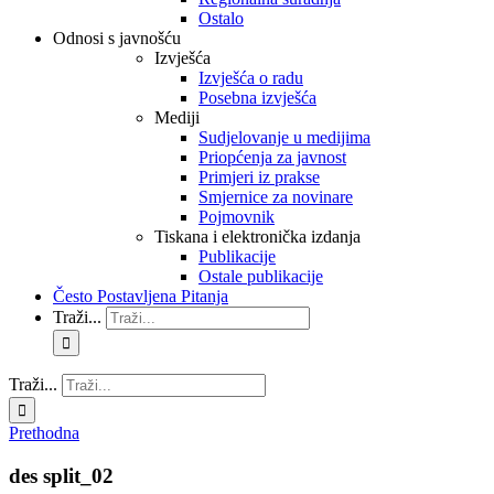
Ostalo
Odnosi s javnošću
Izvješća
Izvješća o radu
Posebna izvješća
Mediji
Sudjelovanje u medijima
Priopćenja za javnost
Primjeri iz prakse
Smjernice za novinare
Pojmovnik
Tiskana i elektronička izdanja
Publikacije
Ostale publikacije
Često Postavljena Pitanja
Traži...
Traži...
Prethodna
des split_02