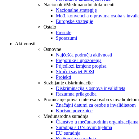
Nacionalni/Međunarodni dokumenti
Nacionalne strategije
Međ. konvencija o pravima osoba s invali
Europske strategije
Ostalo
Presude
Sporazumi
Aktivnosti
Osnovne
Najčešća područja aktivnosti
Preporuke i upozorenja
Prijedlozi izmjene propisa
Stručni savjet POSI
Projekti
Suzbijanje diskriminacije
Diskriminacija s osnova invaliditeta
Razumna prilagodba
Promicanje prava i interesa osoba s invaliditetom
Značajni datumi za osobe s invaliditetom
Korisne poveznice
Međunarodna suradnja
Članstvo u međunarodnim organizacijama
Suradnja s UN-ovim tijelima
EU suradnja
Regionalna suradnja