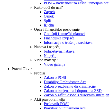
POSI – nadležnost za zaštitu temeljnih prav
Kako doći do nas?
Zagreb
Osijek
Split
Rijeka
Opće i financijsko poslovanje
Godišnji i strateški planovi
Financijska izvješća
Informacije o trošenju sredstava
Nabava i natječaji
Jednostavna nabava
Natječaji
Video materijali
Video galerija
Pravni Okvir
Propisi
Zakon o POSI
Disability Ombudsman Act
Zakon o suzbijanju diskriminacije
Zakon o izmjenama i dopunama ZSD
Zakon o zaštiti osoba s duševnim smetnja
Akti pravobranitelja
Poslovnik POSI
Pravilnik o unutarnjem redu