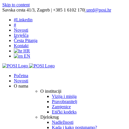
Skip to content
Savska cesta 41/3, Zagreb | +385 1 6102 170
|
ured@posi.hr
#
Linkedin
#
Novosti
Izvješća
Česta Pitanja
Kontakt
HR
EN
Početna
Novosti
O nama
O instituciji
Vizija i misija
Pravobranitelj
Zamjenice
Etički kodeks
Djelokrug
Nadležnosti
Kada i kako postupamo?