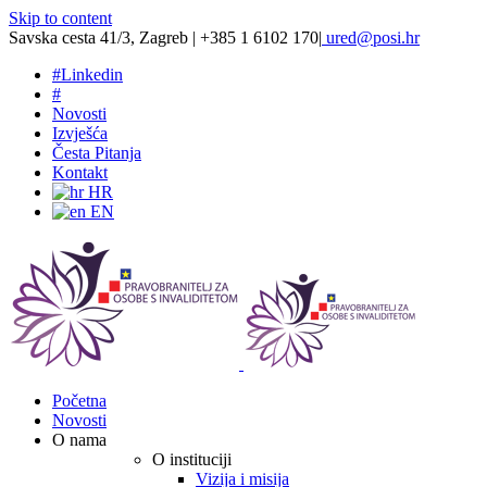
Skip to content
Savska cesta 41/3, Zagreb | +385 1 6102 170
|
ured@posi.hr
#
Linkedin
#
Novosti
Izvješća
Česta Pitanja
Kontakt
HR
EN
Početna
Novosti
O nama
O instituciji
Vizija i misija