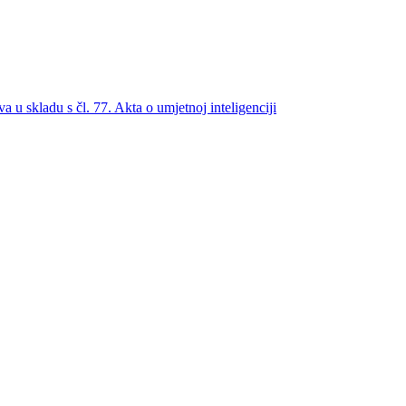
a u skladu s čl. 77. Akta o umjetnoj inteligenciji