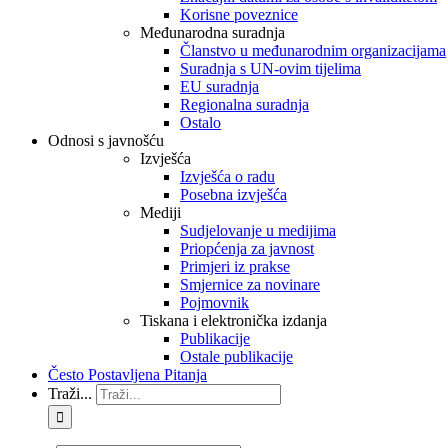
Korisne poveznice
Međunarodna suradnja
Članstvo u međunarodnim organizacijama
Suradnja s UN-ovim tijelima
EU suradnja
Regionalna suradnja
Ostalo
Odnosi s javnošću
Izvješća
Izvješća o radu
Posebna izvješća
Mediji
Sudjelovanje u medijima
Priopćenja za javnost
Primjeri iz prakse
Smjernice za novinare
Pojmovnik
Tiskana i elektronička izdanja
Publikacije
Ostale publikacije
Često Postavljena Pitanja
Traži...