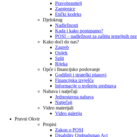
Pravobranitelj
Zamjenice
Etički kodeks
Djelokrug
Nadležnosti
Kada i kako postupamo?
POSI – nadležnost za zaštitu temeljnih prav
Kako doći do nas?
Zagreb
Osijek
Split
Rijeka
Opće i financijsko poslovanje
Godišnji i strateški planovi
Financijska izvješća
Informacije o trošenju sredstava
Nabava i natječaji
Jednostavna nabava
Natječaji
Video materijali
Video galerija
Pravni Okvir
Propisi
Zakon o POSI
Disability Ombudsman Act