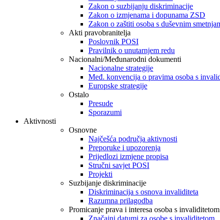
Zakon o suzbijanju diskriminacije
Zakon o izmjenama i dopunama ZSD
Zakon o zaštiti osoba s duševnim smetnja
Akti pravobranitelja
Poslovnik POSI
Pravilnik o unutarnjem redu
Nacionalni/Međunarodni dokumenti
Nacionalne strategije
Međ. konvencija o pravima osoba s invali
Europske strategije
Ostalo
Presude
Sporazumi
Aktivnosti
Osnovne
Najčešća područja aktivnosti
Preporuke i upozorenja
Prijedlozi izmjene propisa
Stručni savjet POSI
Projekti
Suzbijanje diskriminacije
Diskriminacija s osnova invaliditeta
Razumna prilagodba
Promicanje prava i interesa osoba s invaliditetom
Značajni datumi za osobe s invaliditetom