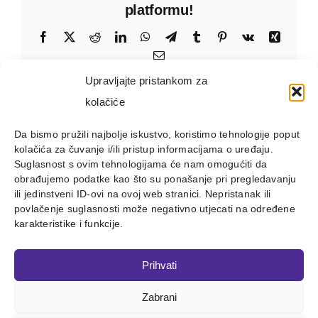
platformu!
Facebook
X
Reddit
LinkedIn
WhatsApp
Telegram
Tumblr
Pinterest
Vk
Xing
Email:
Upravljajte pristankom za
kolačiće
Da bismo pružili najbolje iskustvo, koristimo tehnologije poput
kolačića za čuvanje i/ili pristup informacijama o uređaju.
Suglasnost s ovim tehnologijama će nam omogućiti da
obrađujemo podatke kao što su ponašanje pri pregledavanju
ili jedinstveni ID-ovi na ovoj web stranici. Nepristanak ili
povlačenje suglasnosti može negativno utjecati na određene
karakteristike i funkcije.
Prihvati
Zabrani
Copyright 2012 - 2023 |
Avada Website Builder
by
ThemeFusion