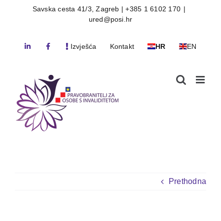
Skip
Savska cesta 41/3, Zagreb | +385 1 6102 170
|
ured@posi.hr
to
content
Izvješća
Kontakt
HR
EN
Prethodna