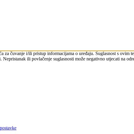
čića za čuvanje i/ili pristup informacijama o uređaju. Suglasnost s ovi
. Nepristanak ili povlačenje suglasnosti može negativno utjecati na odre
 postavke