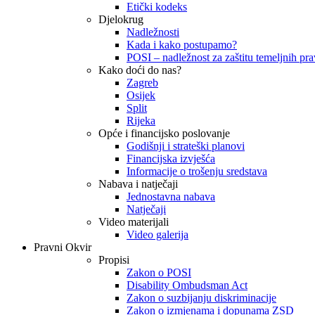
Etički kodeks
Djelokrug
Nadležnosti
Kada i kako postupamo?
POSI – nadležnost za zaštitu temeljnih prav
Kako doći do nas?
Zagreb
Osijek
Split
Rijeka
Opće i financijsko poslovanje
Godišnji i strateški planovi
Financijska izvješća
Informacije o trošenju sredstava
Nabava i natječaji
Jednostavna nabava
Natječaji
Video materijali
Video galerija
Pravni Okvir
Propisi
Zakon o POSI
Disability Ombudsman Act
Zakon o suzbijanju diskriminacije
Zakon o izmjenama i dopunama ZSD