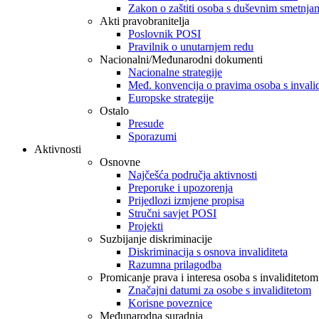
Zakon o zaštiti osoba s duševnim smetnja
Akti pravobranitelja
Poslovnik POSI
Pravilnik o unutarnjem redu
Nacionalni/Međunarodni dokumenti
Nacionalne strategije
Međ. konvencija o pravima osoba s invali
Europske strategije
Ostalo
Presude
Sporazumi
Aktivnosti
Osnovne
Najčešća područja aktivnosti
Preporuke i upozorenja
Prijedlozi izmjene propisa
Stručni savjet POSI
Projekti
Suzbijanje diskriminacije
Diskriminacija s osnova invaliditeta
Razumna prilagodba
Promicanje prava i interesa osoba s invaliditetom
Značajni datumi za osobe s invaliditetom
Korisne poveznice
Međunarodna suradnja