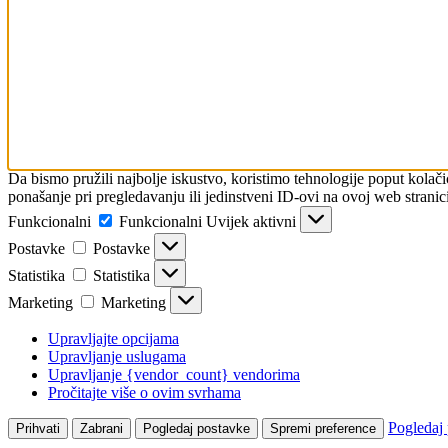
Da bismo pružili najbolje iskustvo, koristimo tehnologije poput kola
ponašanje pri pregledavanju ili jedinstveni ID-ovi na ovoj web stranici
Funkcionalni
Funkcionalni
Uvijek aktivni
Postavke
Postavke
Statistika
Statistika
Marketing
Marketing
Upravljajte opcijama
Upravljanje uslugama
Upravljanje {vendor_count} vendorima
Pročitajte više o ovim svrhama
Pogledaj
Prihvati
Zabrani
Pogledaj postavke
Spremi preference