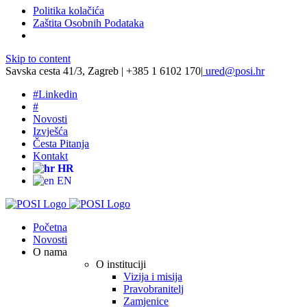
Politika kolačića
Zaštita Osobnih Podataka
Skip to content
Savska cesta 41/3, Zagreb | +385 1 6102 170
|
ured@posi.hr
#
Linkedin
#
Novosti
Izvješća
Česta Pitanja
Kontakt
HR
EN
Početna
Novosti
O nama
O instituciji
Vizija i misija
Pravobranitelj
Zamjenice