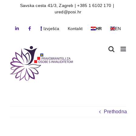
Skip
Savska cesta 41/3, Zagreb | +385 1 6102 170
|
ured@posi.hr
to
content
Izvješća
Kontakt
HR
EN
Prethodna