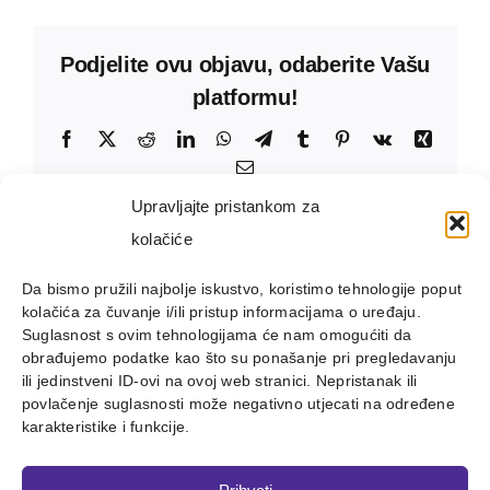
Podjelite ovu objavu, odaberite Vašu
platformu!
Facebook
X
Reddit
LinkedIn
WhatsApp
Telegram
Tumblr
Pinterest
Vk
Xing
Email:
Upravljajte pristankom za
kolačiće
Da bismo pružili najbolje iskustvo, koristimo tehnologije poput
kolačića za čuvanje i/ili pristup informacijama o uređaju.
Suglasnost s ovim tehnologijama će nam omogućiti da
obrađujemo podatke kao što su ponašanje pri pregledavanju
ili jedinstveni ID-ovi na ovoj web stranici. Nepristanak ili
povlačenje suglasnosti može negativno utjecati na određene
karakteristike i funkcije.