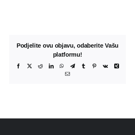
Podjelite ovu objavu, odaberite Vašu
platformu!
Facebook
X
Reddit
LinkedIn
WhatsApp
Telegram
Tumblr
Pinterest
Vk
Xing
Email: