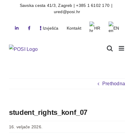
Skip
Savska cesta 41/3, Zagreb | +385 1 6102 170
|
ured@posi.hr
to
content
Izvješća
Kontakt
HR
EN
Prethodna
student_rights_konf_07
16. veljače 2026.