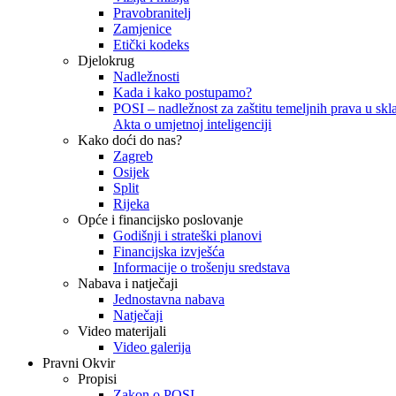
Pravobranitelj
Zamjenice
Etički kodeks
Djelokrug
Nadležnosti
Kada i kako postupamo?
POSI – nadležnost za zaštitu temeljnih prava u skla
Akta o umjetnoj inteligenciji
Kako doći do nas?
Zagreb
Osijek
Split
Rijeka
Opće i financijsko poslovanje
Godišnji i strateški planovi
Financijska izvješća
Informacije o trošenju sredstava
Nabava i natječaji
Jednostavna nabava
Natječaji
Video materijali
Video galerija
Pravni Okvir
Propisi
Zakon o POSI