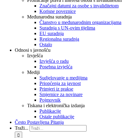
Promicanje prava i interesa osoba s invaliditetom
Značajni datumi za osobe s invaliditetom
Korisne poveznice
Međunarodna suradnja
Članstvo u međunarodnim organizacijama
Suradnja s UN-ovim tijelima
EU suradnja
Regionalna suradnja
Ostalo
Odnosi s javnošću
Izvješća
Izvješća o radu
Posebna izvješća
Mediji
Sudjelovanje u medijima
Priopćenja za javnost
Primjeri iz prakse
Smjernice za novinare
Pojmovnik
Tiskana i elektronička izdanja
Publikacije
Ostale publikacije
Često Postavljena Pitanja
Traži...