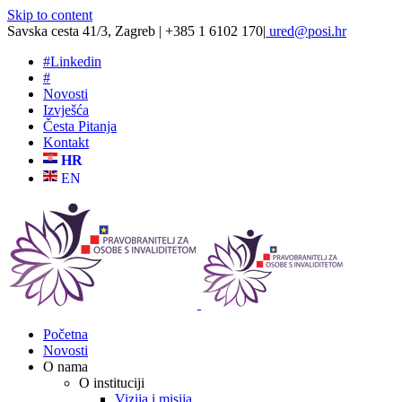
Skip to content
Savska cesta 41/3, Zagreb | +385 1 6102 170
|
ured@posi.hr
#
Linkedin
#
Novosti
Izvješća
Česta Pitanja
Kontakt
HR
EN
Početna
Novosti
O nama
O instituciji
Vizija i misija