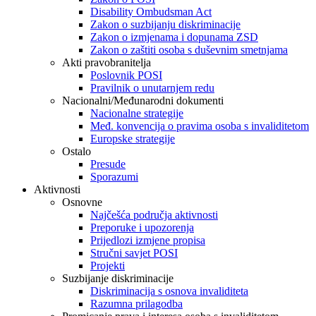
Disability Ombudsman Act
Zakon o suzbijanju diskriminacije
Zakon o izmjenama i dopunama ZSD
Zakon o zaštiti osoba s duševnim smetnjama
Akti pravobranitelja
Poslovnik POSI
Pravilnik o unutarnjem redu
Nacionalni/Međunarodni dokumenti
Nacionalne strategije
Međ. konvencija o pravima osoba s invaliditetom
Europske strategije
Ostalo
Presude
Sporazumi
Aktivnosti
Osnovne
Najčešća područja aktivnosti
Preporuke i upozorenja
Prijedlozi izmjene propisa
Stručni savjet POSI
Projekti
Suzbijanje diskriminacije
Diskriminacija s osnova invaliditeta
Razumna prilagodba