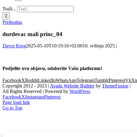
Traži...
Prethodna
durdevac mali princ_04
Davor Krog
2025-05-10T10:19:16+02:00
10. svibnja 2025.
|
Podjelite ovu objavu, odaberite Vašu platformu!
Facebook
X
Reddit
LinkedIn
WhatsApp
Telegram
Tumblr
Pinterest
Vk
Xi
Copyright 2012 - 2023 |
Avada Website Builder
by
ThemeFusion
|
All Rights Reserved | Powered by
WordPress
Facebook
X
Instagram
Pinterest
Page load link
Go to Top