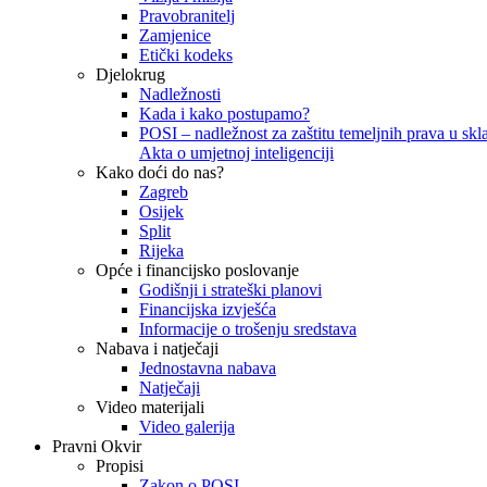
Pravobranitelj
Zamjenice
Etički kodeks
Djelokrug
Nadležnosti
Kada i kako postupamo?
POSI – nadležnost za zaštitu temeljnih prava u skla
Akta o umjetnoj inteligenciji
Kako doći do nas?
Zagreb
Osijek
Split
Rijeka
Opće i financijsko poslovanje
Godišnji i strateški planovi
Financijska izvješća
Informacije o trošenju sredstava
Nabava i natječaji
Jednostavna nabava
Natječaji
Video materijali
Video galerija
Pravni Okvir
Propisi
Zakon o POSI