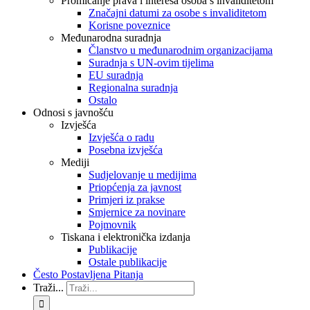
Promicanje prava i interesa osoba s invaliditetom
Značajni datumi za osobe s invaliditetom
Korisne poveznice
Međunarodna suradnja
Članstvo u međunarodnim organizacijama
Suradnja s UN-ovim tijelima
EU suradnja
Regionalna suradnja
Ostalo
Odnosi s javnošću
Izvješća
Izvješća o radu
Posebna izvješća
Mediji
Sudjelovanje u medijima
Priopćenja za javnost
Primjeri iz prakse
Smjernice za novinare
Pojmovnik
Tiskana i elektronička izdanja
Publikacije
Ostale publikacije
Često Postavljena Pitanja
Traži...