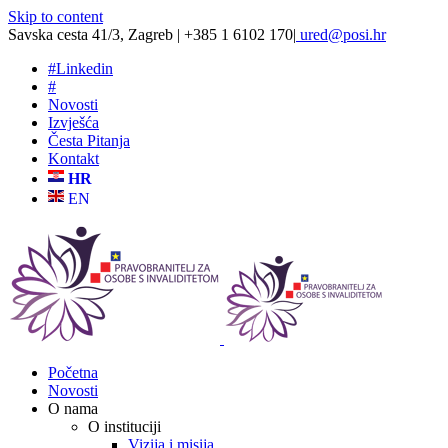
Skip to content
Savska cesta 41/3, Zagreb | +385 1 6102 170
|
ured@posi.hr
#
Linkedin
#
Novosti
Izvješća
Česta Pitanja
Kontakt
HR
EN
Početna
Novosti
O nama
O instituciji
Vizija i misija