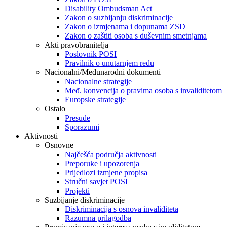
Disability Ombudsman Act
Zakon o suzbijanju diskriminacije
Zakon o izmjenama i dopunama ZSD
Zakon o zaštiti osoba s duševnim smetnjama
Akti pravobranitelja
Poslovnik POSI
Pravilnik o unutarnjem redu
Nacionalni/Međunarodni dokumenti
Nacionalne strategije
Međ. konvencija o pravima osoba s invaliditetom
Europske strategije
Ostalo
Presude
Sporazumi
Aktivnosti
Osnovne
Najčešća područja aktivnosti
Preporuke i upozorenja
Prijedlozi izmjene propisa
Stručni savjet POSI
Projekti
Suzbijanje diskriminacije
Diskriminacija s osnova invaliditeta
Razumna prilagodba