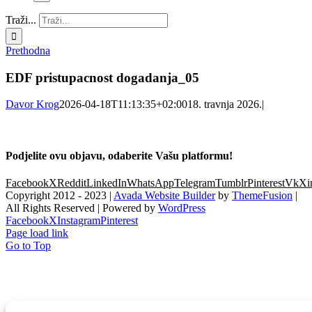
Traži...
Prethodna
EDF pristupacnost dogadanja_05
Davor Krog
2026-04-18T11:13:35+02:00
18. travnja 2026.
|
Podjelite ovu objavu, odaberite Vašu platformu!
Facebook
X
Reddit
LinkedIn
WhatsApp
Telegram
Tumblr
Pinterest
Vk
Xi
Copyright 2012 - 2023 |
Avada Website Builder
by
ThemeFusion
|
All Rights Reserved | Powered by
WordPress
Facebook
X
Instagram
Pinterest
Page load link
Go to Top