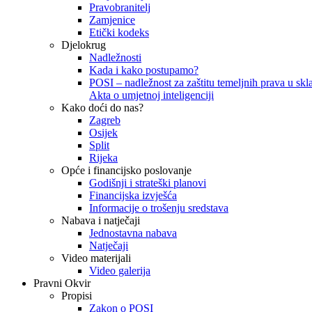
Pravobranitelj
Zamjenice
Etički kodeks
Djelokrug
Nadležnosti
Kada i kako postupamo?
POSI – nadležnost za zaštitu temeljnih prava u skla
Akta o umjetnoj inteligenciji
Kako doći do nas?
Zagreb
Osijek
Split
Rijeka
Opće i financijsko poslovanje
Godišnji i strateški planovi
Financijska izvješća
Informacije o trošenju sredstava
Nabava i natječaji
Jednostavna nabava
Natječaji
Video materijali
Video galerija
Pravni Okvir
Propisi
Zakon o POSI