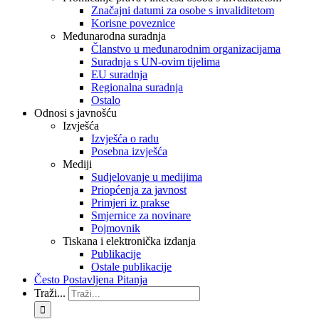
Značajni datumi za osobe s invaliditetom
Korisne poveznice
Međunarodna suradnja
Članstvo u međunarodnim organizacijama
Suradnja s UN-ovim tijelima
EU suradnja
Regionalna suradnja
Ostalo
Odnosi s javnošću
Izvješća
Izvješća o radu
Posebna izvješća
Mediji
Sudjelovanje u medijima
Priopćenja za javnost
Primjeri iz prakse
Smjernice za novinare
Pojmovnik
Tiskana i elektronička izdanja
Publikacije
Ostale publikacije
Često Postavljena Pitanja
Traži...