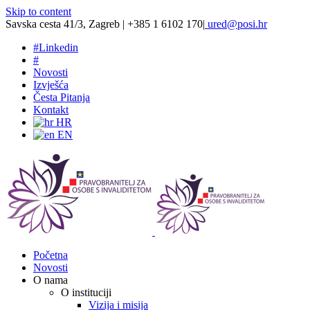
Skip to content
Savska cesta 41/3, Zagreb | +385 1 6102 170
|
ured@posi.hr
#
Linkedin
#
Novosti
Izvješća
Česta Pitanja
Kontakt
HR
EN
Početna
Novosti
O nama
O instituciji
Vizija i misija