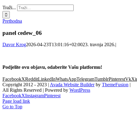
Traži...
Prethodna
panel cedew_06
Davor Krog
2026-04-23T13:01:16+02:00
23. travnja 2026.
|
Podjelite ovu objavu, odaberite Vašu platformu!
Facebook
X
Reddit
LinkedIn
WhatsApp
Telegram
Tumblr
Pinterest
Vk
Xi
Copyright 2012 - 2023 |
Avada Website Builder
by
ThemeFusion
|
All Rights Reserved | Powered by
WordPress
Facebook
X
Instagram
Pinterest
Page load link
Go to Top