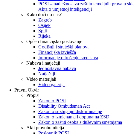
POSI – nadležnost za zaštitu temeljnih prava u skla
Akta o umjetnoj inteligenciji
Kako doći do nas?
Zagreb
Osijek
Split
Rijeka
Opće i financijsko poslovanje
Godišnji i strateški planovi
Financijska izvješća
Informacije o trošenju sredstava
Nabava i natječaji
Jednostavna nabava
Natječaji
Video materijali
Video galerija
Pravni Okvir
Propisi
Zakon o POSI
Disability Ombudsman Act
Zakon o suzbijanju diskriminacije
Zakon o izmjenama i dopunama ZSD
Zakon o zaštiti osoba s duševnim smetnjama
Akti pravobranitelja
Poslovnik POSI