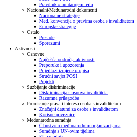
Pravilnik o unutarnjem redu
Nacionalni/Međunarodni dokumenti
Nacionalne strategije
Međ. konvencija o pravima osoba s invaliditetom
Europske strategije
Ostalo
Presude
Sporazumi
Aktivnosti
Osnovne
Najčešća područja aktivnosti
Preporuke i upozorenja
Prijedlozi izmjene propisa
Stručni savjet POSI
Projekti
Suzbijanje diskriminacije
Diskriminacija s osnova invaliditeta
Razumna prilagodba
Promicanje prava i interesa osoba s invaliditetom
Značajni datumi za osobe s invaliditetom
Korisne poveznice
Međunarodna suradnja
Članstvo u međunarodnim organizacijama
Suradnja s UN-ovim tijelima
EU suradnja