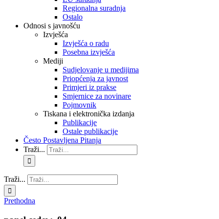
Regionalna suradnja
Ostalo
Odnosi s javnošću
Izvješća
Izvješća o radu
Posebna izvješća
Mediji
Sudjelovanje u medijima
Priopćenja za javnost
Primjeri iz prakse
Smjernice za novinare
Pojmovnik
Tiskana i elektronička izdanja
Publikacije
Ostale publikacije
Često Postavljena Pitanja
Traži...
Traži...
Prethodna