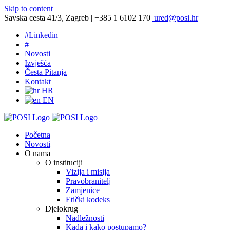
Skip to content
Savska cesta 41/3, Zagreb | +385 1 6102 170
|
ured@posi.hr
#
Linkedin
#
Novosti
Izvješća
Česta Pitanja
Kontakt
HR
EN
Početna
Novosti
O nama
O instituciji
Vizija i misija
Pravobranitelj
Zamjenice
Etički kodeks
Djelokrug
Nadležnosti
Kada i kako postupamo?