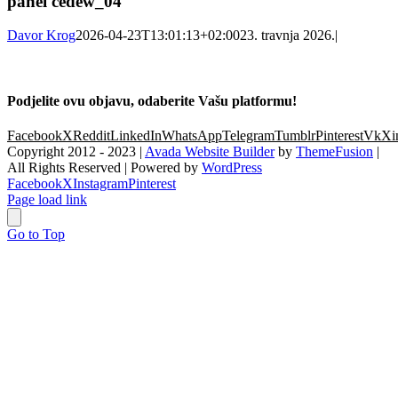
panel cedew_04
Davor Krog
2026-04-23T13:01:13+02:00
23. travnja 2026.
|
Podjelite ovu objavu, odaberite Vašu platformu!
Facebook
X
Reddit
LinkedIn
WhatsApp
Telegram
Tumblr
Pinterest
Vk
Xi
Copyright 2012 - 2023 |
Avada Website Builder
by
ThemeFusion
|
All Rights Reserved | Powered by
WordPress
Facebook
X
Instagram
Pinterest
Page load link
Go to Top