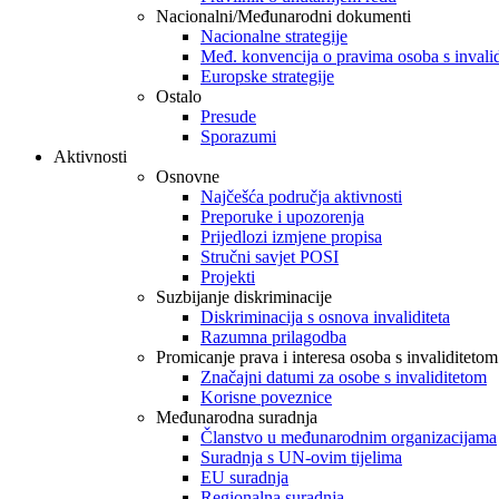
Nacionalni/Međunarodni dokumenti
Nacionalne strategije
Međ. konvencija o pravima osoba s invali
Europske strategije
Ostalo
Presude
Sporazumi
Aktivnosti
Osnovne
Najčešća područja aktivnosti
Preporuke i upozorenja
Prijedlozi izmjene propisa
Stručni savjet POSI
Projekti
Suzbijanje diskriminacije
Diskriminacija s osnova invaliditeta
Razumna prilagodba
Promicanje prava i interesa osoba s invaliditetom
Značajni datumi za osobe s invaliditetom
Korisne poveznice
Međunarodna suradnja
Članstvo u međunarodnim organizacijama
Suradnja s UN-ovim tijelima
EU suradnja
Regionalna suradnja