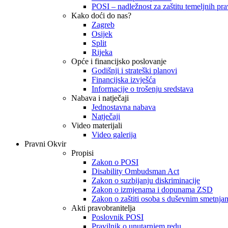
POSI – nadležnost za zaštitu temeljnih prav
Kako doći do nas?
Zagreb
Osijek
Split
Rijeka
Opće i financijsko poslovanje
Godišnji i strateški planovi
Financijska izvješća
Informacije o trošenju sredstava
Nabava i natječaji
Jednostavna nabava
Natječaji
Video materijali
Video galerija
Pravni Okvir
Propisi
Zakon o POSI
Disability Ombudsman Act
Zakon o suzbijanju diskriminacije
Zakon o izmjenama i dopunama ZSD
Zakon o zaštiti osoba s duševnim smetnja
Akti pravobranitelja
Poslovnik POSI
Pravilnik o unutarnjem redu