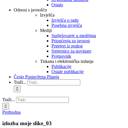
Ostalo
Odnosi s javnošću
Izvješća
Izvješća o radu
Posebna izvješća
Mediji
Sudjelovanje u medijima
Priopćenja za javnost
Primjeri iz prakse
Smjernice za novinare
Pojmovnik
Tiskana i elektronička izdanja
Publikacije
Ostale publikacije
Često Postavljena Pitanja
Traži...
Traži...
Prethodna
izlozba moje slike_03