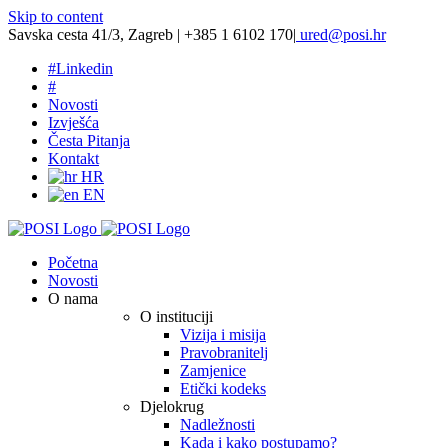
Skip to content
Savska cesta 41/3, Zagreb | +385 1 6102 170
|
ured@posi.hr
#
Linkedin
#
Novosti
Izvješća
Česta Pitanja
Kontakt
HR
EN
Početna
Novosti
O nama
O instituciji
Vizija i misija
Pravobranitelj
Zamjenice
Etički kodeks
Djelokrug
Nadležnosti
Kada i kako postupamo?